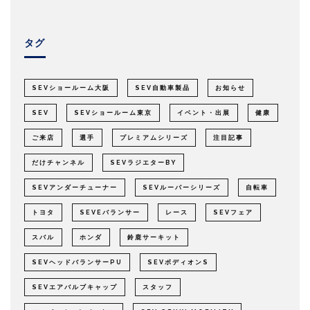
タグ
SEVショールーム大阪
SEV自動車製品
お知らせ
SEV
SEVショールーム東京
イベント・出展
健康
ご来店
選手
プレミアムシリーズ
注目記事
だけチャンネル
SEVラジエターBY
SEVアンダーチューナー
SEVルーパーシリーズ
自転車
トヨタ
SEVEバランサー
レース
SEVフェア
スバル
ホンダ
鈴鹿サーキット
SEVヘッドバランサーPU
SEVボディオンS
SEVエアバルブキャップ
スタッフ