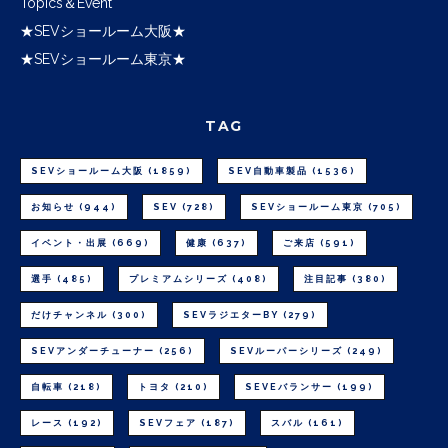
Topics＆Event
★SEVショールーム大阪★
★SEVショールーム東京★
TAG
SEVショールーム大阪
(1859)
SEV自動車製品
(1536)
お知らせ
(944)
SEV
(728)
SEVショールーム東京
(705)
イベント・出展
(669)
健康
(637)
ご来店
(591)
選手
(485)
プレミアムシリーズ
(408)
注目記事
(380)
だけチャンネル
(300)
SEVラジエターBY
(279)
SEVアンダーチューナー
(256)
SEVルーパーシリーズ
(249)
自転車
(218)
トヨタ
(210)
SEVEバランサー
(199)
レース
(192)
SEVフェア
(187)
スバル
(161)