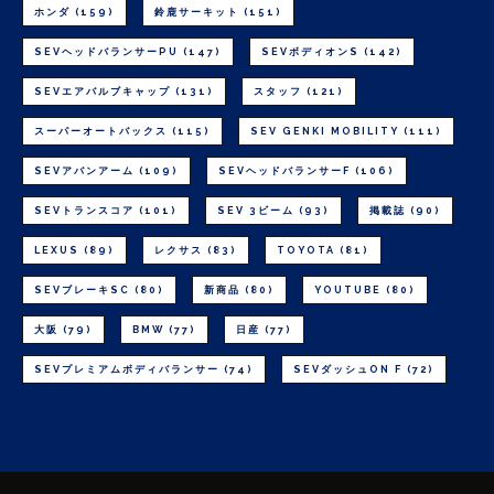
ホンダ
(159)
鈴鹿サーキット
(151)
SEVヘッドバランサーPU
(147)
SEVボディオンS
(142)
SEVエアバルブキャップ
(131)
スタッフ
(121)
スーパーオートバックス
(115)
SEV GENKI MOBILITY
(111)
SEVアバンアーム
(109)
SEVヘッドバランサーF
(106)
SEVトランスコア
(101)
SEV 3ビーム
(93)
掲載誌
(90)
LEXUS
(89)
レクサス
(83)
TOYOTA
(81)
SEVブレーキSC
(80)
新商品
(80)
YOUTUBE
(80)
大阪
(79)
BMW
(77)
日産
(77)
SEVプレミアムボディバランサー
(74)
SEVダッシュON F
(72)