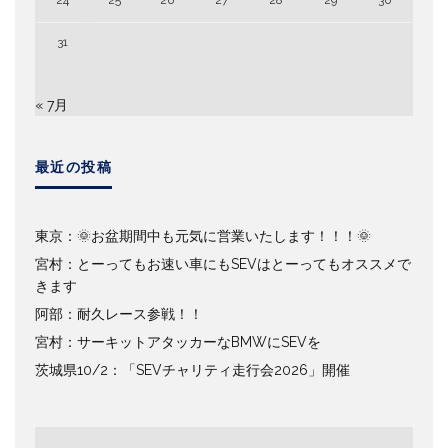
24
25
26
27
28
29
30
31
« 7月
最近の投稿
東京：🌞お盆期間中も元気に営業いたします！！！🌞
宮村：とーってもお速い車にもSEVはとーってもオススメで
きます
阿部：耐久レース参戦！！
宮村：サーキットアタッカーなBMWにSEVを
茨城県10/2：「SEVチャリティ走行会2026」開催