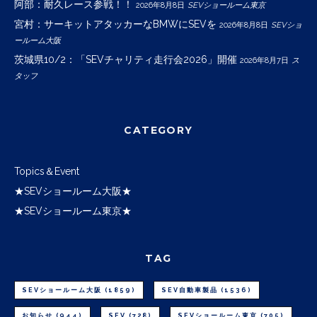
阿部：耐久レース参戦！！
2026年8月8日
SEVショールーム東京
宮村：サーキットアタッカーなBMWにSEVを
2026年8月8日
SEVショ
ールーム大阪
茨城県10/2：「SEVチャリティ走行会2026」開催
2026年8月7日
ス
タッフ
CATEGORY
Topics＆Event
★SEVショールーム大阪★
★SEVショールーム東京★
TAG
SEVショールーム大阪
(1859)
SEV自動車製品
(1536)
お知らせ
(944)
SEV
(728)
SEVショールーム東京
(705)