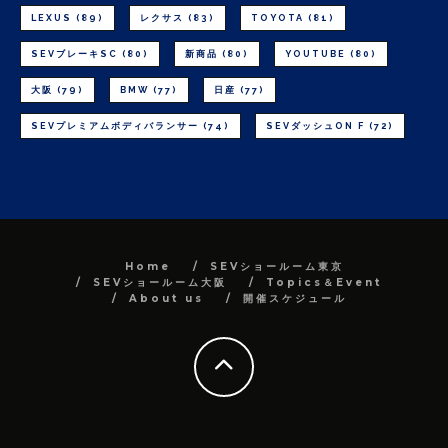
LEXUS
(89)
レクサス
(83)
TOYOTA
(81)
SEVブレーキSC
(80)
新商品
(80)
YOUTUBE
(80)
大阪
(79)
BMW
(77)
日産
(77)
SEVプレミアムボディバランサー
(74)
SEVダッシュON F
(72)
Home
SEVショールーム東京
SEVショールーム大阪
Topics＆Event
About us
開催スケジュール