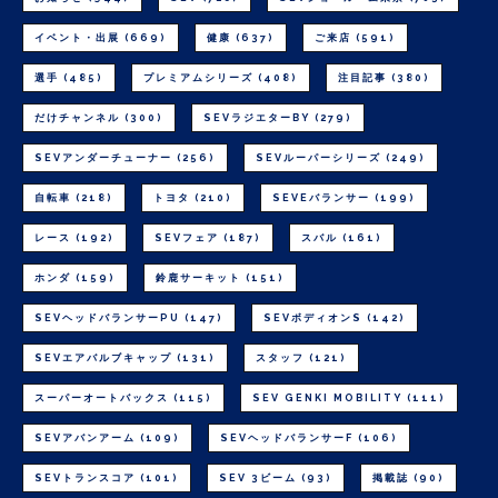
イベント・出展
(669)
健康
(637)
ご来店
(591)
選手
(485)
プレミアムシリーズ
(408)
注目記事
(380)
だけチャンネル
(300)
SEVラジエターBY
(279)
SEVアンダーチューナー
(256)
SEVルーパーシリーズ
(249)
自転車
(218)
トヨタ
(210)
SEVEバランサー
(199)
レース
(192)
SEVフェア
(187)
スバル
(161)
ホンダ
(159)
鈴鹿サーキット
(151)
SEVヘッドバランサーPU
(147)
SEVボディオンS
(142)
SEVエアバルブキャップ
(131)
スタッフ
(121)
スーパーオートバックス
(115)
SEV GENKI MOBILITY
(111)
SEVアバンアーム
(109)
SEVヘッドバランサーF
(106)
SEVトランスコア
(101)
SEV 3ビーム
(93)
掲載誌
(90)