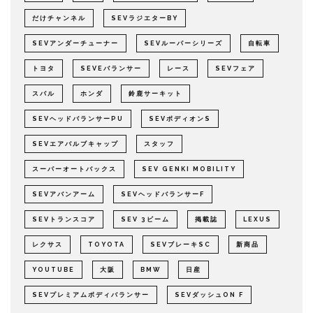
だけチャンネル
SEVラジエターBY
SEVアンダーチューナー
SEVルーパーシリーズ
自転車
トヨタ
SEVEバランサー
レース
SEVフェア
スバル
ホンダ
鈴鹿サーキット
SEVヘッドバランサーPU
SEVボディオンS
SEVエアバルブキャップ
スタッフ
スーパーオートバックス
SEV GENKI MOBILITY
SEVアバンアーム
SEVヘッドバランサーF
SEVトランスコア
SEV 3ビーム
掲載誌
LEXUS
レクサス
TOYOTA
SEVブレーキSC
新商品
YOUTUBE
大阪
BMW
日産
SEVプレミアムボディバランサー
SEVダッシュON F