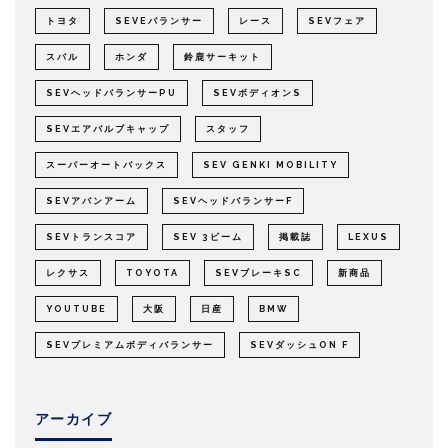
トヨタ
SEVEバランサー
レース
SEVフェア
スバル
ホンダ
鈴鹿サーキット
SEVヘッドバランサーPU
SEVボディオンS
SEVエアバルブキャップ
スタッフ
スーパーオートバックス
SEV GENKI MOBILITY
SEVアバンアーム
SEVヘッドバランサーF
SEVトランスコア
SEV 3ビーム
掲載誌
LEXUS
レクサス
TOYOTA
SEVブレーキSC
新商品
YOUTUBE
大阪
日産
BMW
SEVプレミアムボディバランサー
SEVダッシュON F
アーカイブ