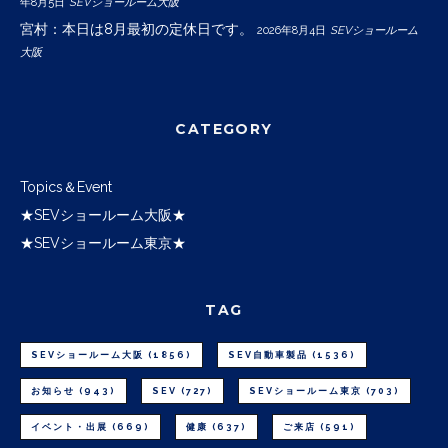
年8月5日
SEVショールーム大阪
宮村：本日は8月最初の定休日です。
2026年8月4日
SEVショールーム
大阪
CATEGORY
Topics＆Event
★SEVショールーム大阪★
★SEVショールーム東京★
TAG
SEVショールーム大阪
(1856)
SEV自動車製品
(1536)
お知らせ
(943)
SEV
(727)
SEVショールーム東京
(703)
イベント・出展
(669)
健康
(637)
ご来店
(591)