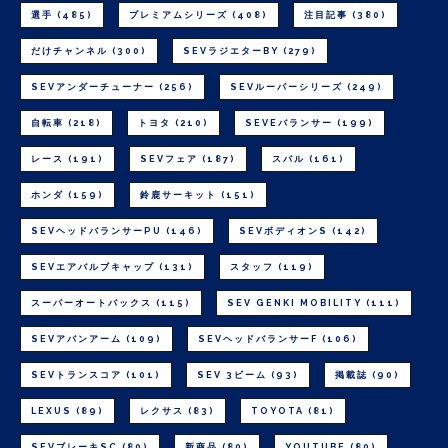
選手
(485)
プレミアムシリーズ
(408)
注目記事
(380)
だけチャンネル
(300)
SEVラジエターBY
(279)
SEVアンダーチューナー
(256)
SEVルーパーシリーズ
(249)
自転車
(218)
トヨタ
(210)
SEVEバランサー
(199)
レース
(191)
SEVフェア
(187)
スバル
(161)
ホンダ
(159)
鈴鹿サーキット
(151)
SEVヘッドバランサーPU
(146)
SEVボディオンS
(142)
SEVエアバルブキャップ
(131)
スタッフ
(119)
スーパーオートバックス
(115)
SEV GENKI MOBILITY
(111)
SEVアバンアーム
(109)
SEVヘッドバランサーF
(106)
SEVトランスコア
(101)
SEV 3ビーム
(93)
掲載誌
(90)
LEXUS
(89)
レクサス
(83)
TOYOTA
(81)
SEVブレーキSC
(80)
新商品
(80)
YOUTUBE
(80)