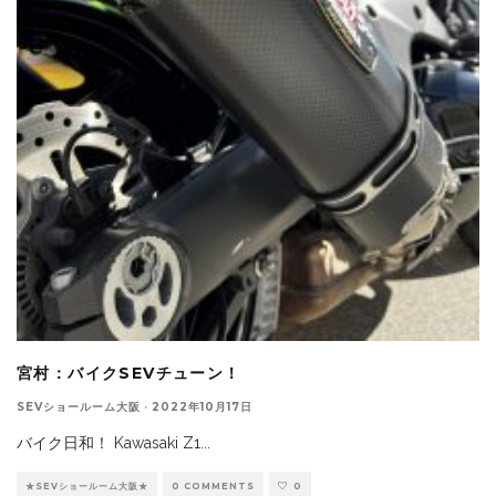
宮村：バイクSEVチューン！
SEVショールーム大阪
·
2022年10月17日
バイク日和！ Kawasaki Z1
...
★SEVショールーム大阪★
0 COMMENTS
0