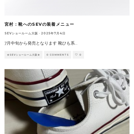
宮村：靴へのSEVの装着メニュー
SEVショールーム大阪
·
2025年7月4日
7月中旬から発売となります 靴ひも系
...
★SEVショールーム大阪★
0 COMMENTS
0