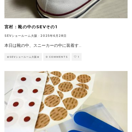
宮村：靴の中のSEVその1
SEVショールーム大阪
·
2025年6月28日
本日は靴の中、スニーカーの中に装着す
...
★SEVショールーム大阪★
0 COMMENTS
1