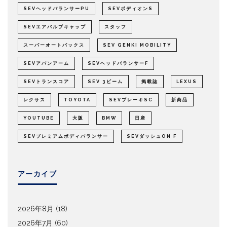
SEVヘッドバランサーPU
SEVボディオンS
SEVエアバルブキャップ
スタッフ
スーパーオートバックス
SEV GENKI MOBILITY
SEVアバンアーム
SEVヘッドバランサーF
SEVトランスコア
SEV 3ビーム
掲載誌
LEXUS
レクサス
TOYOTA
SEVブレーキSC
新商品
YOUTUBE
大阪
BMW
日産
SEVプレミアムボディバランサー
SEVダッシュON F
アーカイブ
2026年8月
(18)
2026年7月
(60)