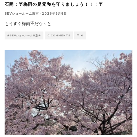
石岡：☔梅雨の足元👣を守りましょう！！！☔
SEVショールーム東京
·
2026年6月8日
もうすぐ梅雨☔だな～と
...
★SEVショールーム東京★
0 COMMENTS
0