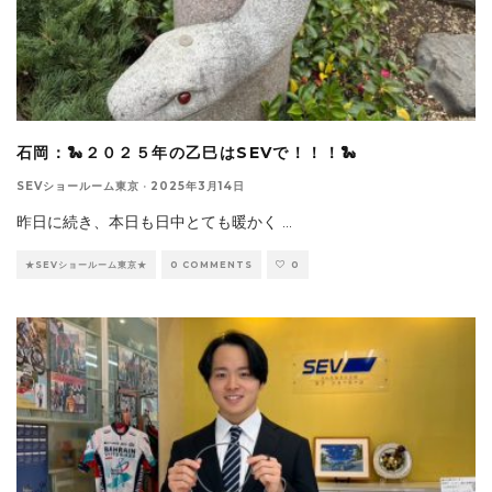
石岡：🐍２０２５年の乙巳はSEVで！！！🐍
SEVショールーム東京
·
2025年3月14日
昨日に続き、本日も日中とても暖かく
...
★SEVショールーム東京★
0 COMMENTS
0