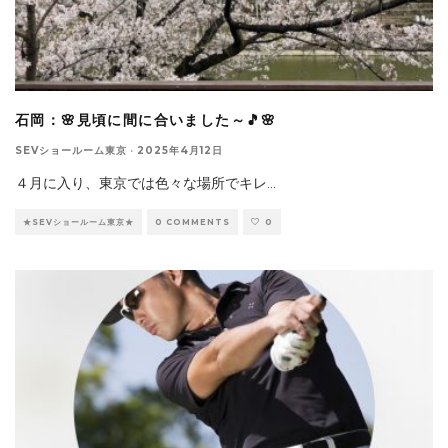
石岡：🌸見頃に間に合いました～🎵🌸
SEVショールーム東京
·
2025年4月12日
４月に入り、東京では色々な場所でキレ
...
★SEVショールーム東京★
0 COMMENTS
0