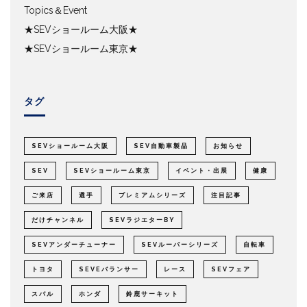
Topics＆Event
★SEVショールーム大阪★
★SEVショールーム東京★
タグ
SEVショールーム大阪
SEV自動車製品
お知らせ
SEV
SEVショールーム東京
イベント・出展
健康
ご来店
選手
プレミアムシリーズ
注目記事
だけチャンネル
SEVラジエターBY
SEVアンダーチューナー
SEVルーパーシリーズ
自転車
トヨタ
SEVEバランサー
レース
SEVフェア
スバル
ホンダ
鈴鹿サーキット