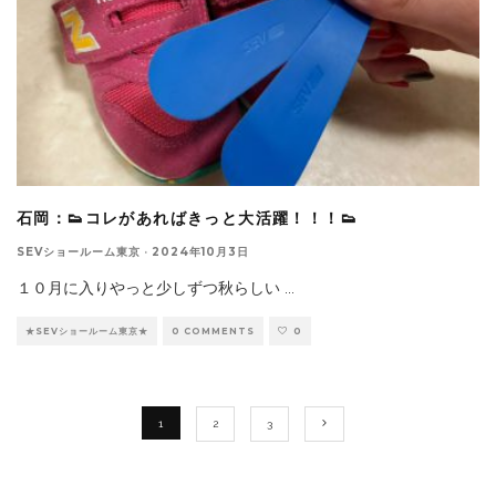
石岡：👟コレがあればきっと大活躍！！！👟
SEVショールーム東京
·
2024年10月3日
１０月に入りやっと少しずつ秋らしい
...
★SEVショールーム東京★
0 COMMENTS
0
1
2
3