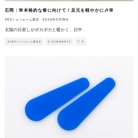
石岡：🌸本格的な春に向けて！足元を軽やかに🎶🌸
SEVショールーム東京
·
2026年3月18日
太陽の日差しがポカポカと暖かく、日中
...
★SEVショールーム東京★
0 COMMENTS
0