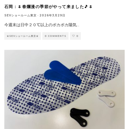
石岡：🌷春爛漫の季節がやって来ました🎵🌷
SEVショールーム東京
·
2026年3月29日
今週末は日中２０℃以上のポカポカ陽気
...
★SEVショールーム東京★
0 COMMENTS
0