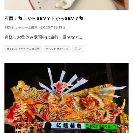
石岡：👣上からSEV？下からSEV？👣
SEVショールーム東京
·
2025年8月15日
皆様っお盆休み期間中は旅行・帰省など
...
★SEVショールーム東京★
0 COMMENTS
0