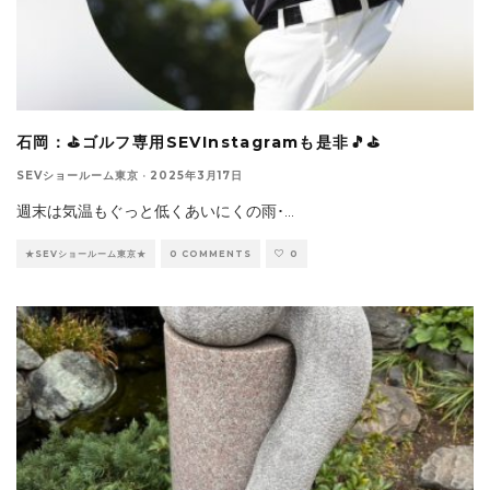
石岡：⛳ゴルフ専用SEVInstagramも是非🎵⛳
SEVショールーム東京
·
2025年3月17日
週末は気温もぐっと低くあいにくの雨･
...
★SEVショールーム東京★
0 COMMENTS
0