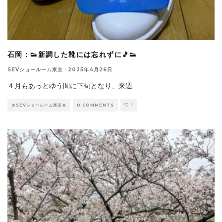
石岡：👟新調した靴には忘れずに🎵👟
SEVショールーム東京
·
2025年4月26日
４月もあっとゆう間に下旬となり、来週
...
★SEVショールーム東京★
0 COMMENTS
1