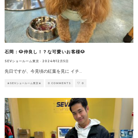
石岡：🐶仲良し！？な可愛いお客様🐶
SEVショールーム東京
·
2024年12月5日
先日ですが、今見頃の紅葉を見に イチ
...
★SEVショールーム東京★
0 COMMENTS
0