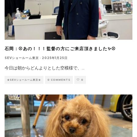
石岡：⚾あの！！！監督の方にご来店頂きました✨⚾
SEVショールーム東京
·
2025年1月25日
今日は朝からどんよりとした空模様で、
...
★SEVショールーム東京★
0 COMMENTS
0