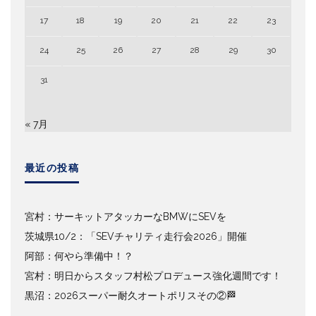
17
18
19
20
21
22
23
24
25
26
27
28
29
30
31
« 7月
最近の投稿
宮村：サーキットアタッカーなBMWにSEVを
茨城県10/2：「SEVチャリティ走行会2026」開催
阿部：何やら準備中！？
宮村：明日からスタッフ村松プロデュース強化週間です！
黒沼：2026スーパー耐久オートポリスその②🏁