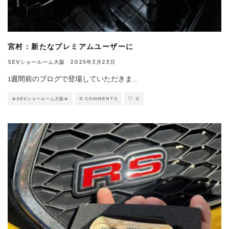
宮村：新たなプレミアムユーザーに
SEVショールーム大阪
·
2025年3月23日
1週間前のブログで登場していただきま
...
★SEVショールーム大阪★
0 COMMENTS
0