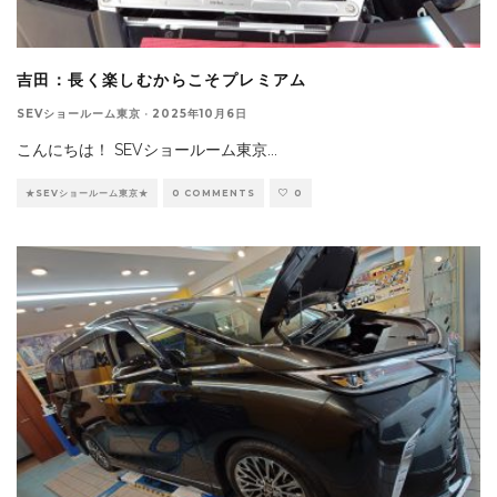
吉田：長く楽しむからこそプレミアム
SEVショールーム東京
·
2025年10月6日
こんにちは！ SEVショールーム東京
...
★SEVショールーム東京★
0 COMMENTS
0