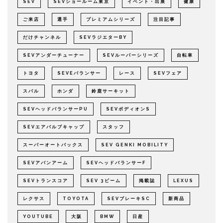
SEV
SEVショールーム東京
イベント・出展
健康
ご来店
選手
プレミアムシリーズ
注目記事
だけチャンネル
SEVラジエターBY
SEVアンダーチューナー
SEVルーパーシリーズ
自転車
トヨタ
SEVEバランサー
レース
SEVフェア
スバル
ホンダ
鈴鹿サーキット
SEVヘッドバランサーPU
SEVボディオンS
SEVエアバルブキャップ
スタッフ
スーパーオートバックス
SEV GENKI MOBILITY
SEVアバンアーム
SEVヘッドバランサーF
SEVトランスコア
SEV 3ビーム
掲載誌
LEXUS
レクサス
TOYOTA
SEVブレーキSC
新商品
YOUTUBE
大阪
BMW
日産