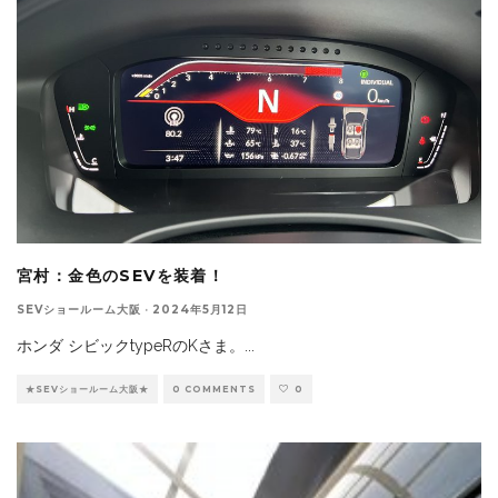
宮村：金色のSEVを装着！
SEVショールーム大阪
·
2024年5月12日
ホンダ シビックtypeRのKさま。
...
★SEVショールーム大阪★
0 COMMENTS
0