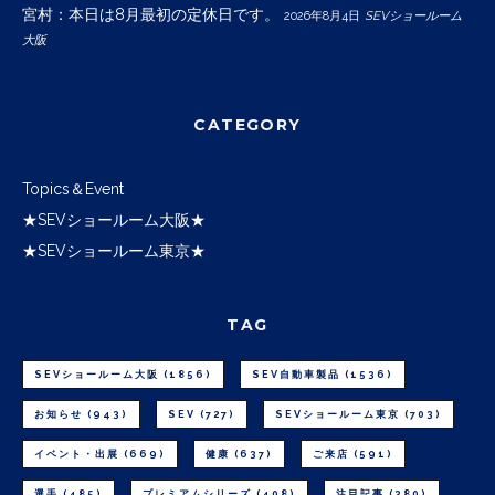
宮村：本日は8月最初の定休日です。
2026年8月4日
SEVショールーム
大阪
CATEGORY
Topics＆Event
★SEVショールーム大阪★
★SEVショールーム東京★
TAG
SEVショールーム大阪
(1856)
SEV自動車製品
(1536)
お知らせ
(943)
SEV
(727)
SEVショールーム東京
(703)
イベント・出展
(669)
健康
(637)
ご来店
(591)
選手
(485)
プレミアムシリーズ
(408)
注目記事
(380)