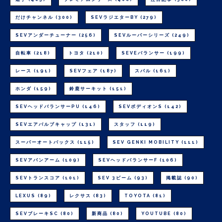
だけチャンネル
(300)
SEVラジエターBY
(279)
SEVアンダーチューナー
(256)
SEVルーパーシリーズ
(249)
自転車
(218)
トヨタ
(210)
SEVEバランサー
(199)
レース
(191)
SEVフェア
(187)
スバル
(161)
ホンダ
(159)
鈴鹿サーキット
(151)
SEVヘッドバランサーPU
(146)
SEVボディオンS
(142)
SEVエアバルブキャップ
(131)
スタッフ
(119)
スーパーオートバックス
(115)
SEV GENKI MOBILITY
(111)
SEVアバンアーム
(109)
SEVヘッドバランサーF
(106)
SEVトランスコア
(101)
SEV 3ビーム
(93)
掲載誌
(90)
LEXUS
(89)
レクサス
(83)
TOYOTA
(81)
SEVブレーキSC
(80)
新商品
(80)
YOUTUBE
(80)