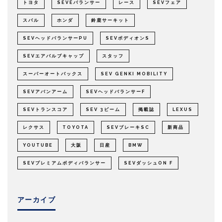
トヨタ
SEVEバランサー
レース
SEVフェア
スバル
ホンダ
鈴鹿サーキット
SEVヘッドバランサーPU
SEVボディオンS
SEVエアバルブキャップ
スタッフ
スーパーオートバックス
SEV GENKI MOBILITY
SEVアバンアーム
SEVヘッドバランサーF
SEVトランスコア
SEV 3ビーム
掲載誌
LEXUS
レクサス
TOYOTA
SEVブレーキSC
新商品
YOUTUBE
大阪
日産
BMW
SEVプレミアムボディバランサー
SEVダッシュON F
アーカイブ