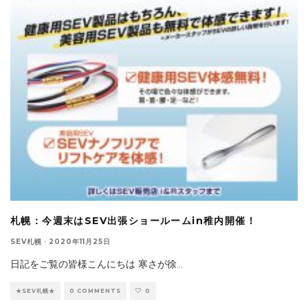
札幌：今週末はSEV出張ショールームin稚内開催！
SEV札幌
·
2020年11月25日
日記をご覧の皆様こんにちは 寒さが徐
...
★SEV札幌★
0 COMMENTS
0