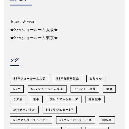
Topics＆Event
★SEVショールーム大阪★
★SEVショールーム東京★
タグ
SEVショールーム大阪
SEV自動車製品
お知らせ
SEV
SEVショールーム東京
イベント・出展
健康
ご来店
選手
プレミアムシリーズ
注目記事
だけチャンネル
SEVラジエターBY
SEVアンダーチューナー
SEVルーパーシリーズ
自転車