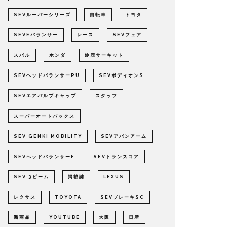
SEVルーパーシリーズ
自転車
トヨタ
SEVEバランサー
レース
SEVフェア
スバル
ホンダ
鈴鹿サーキット
SEVヘッドバランサーPU
SEVボディオンS
SEVエアバルブキャップ
スタッフ
スーパーオートバックス
SEV GENKI MOBILITY
SEVアバンアーム
SEVヘッドバランサーF
SEVトランスコア
SEV 3ビーム
掲載誌
LEXUS
レクサス
TOYOTA
SEVブレーキSC
新商品
YOUTUBE
大阪
日産