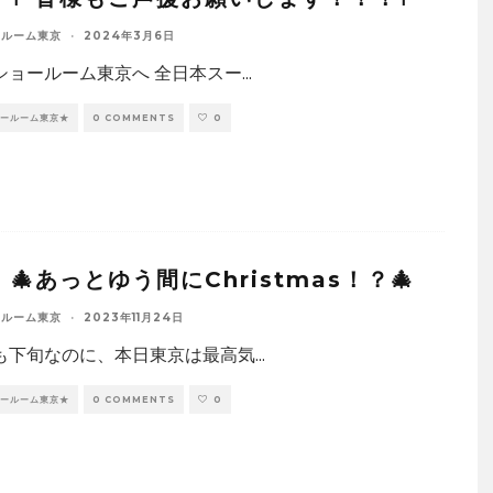
ールーム東京
·
2024年3月6日
ショールーム東京へ 全日本スー
...
ョールーム東京★
0 COMMENTS
0
🎄あっとゆう間にChristmas！？🎄
ールーム東京
·
2023年11月24日
も下旬なのに、本日東京は最高気
...
ョールーム東京★
0 COMMENTS
0