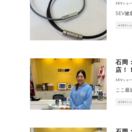
SEVショ
SEV
★SEVシ
石岡
店！
SEVショ
ここ最
★SEVシ
石岡