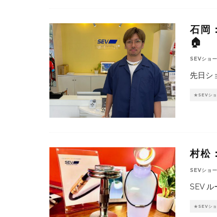
石岡
🏠
SEVショ
先日シ
★SEVシ
村松
SEVショ
SEV
★SEVシ