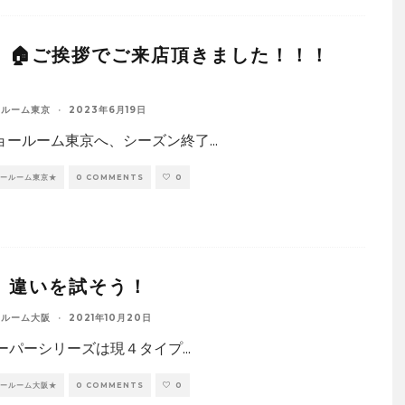
：🏠ご挨拶でご来店頂きました！！！
ールーム東京
·
2023年6月19日
ョールーム東京へ、シーズン終了
...
ョールーム東京★
0 COMMENTS
0
：違いを試そう！
ールーム大阪
·
2021年10月20日
 ルーパーシリーズは現４タイプ
...
ョールーム大阪★
0 COMMENTS
0