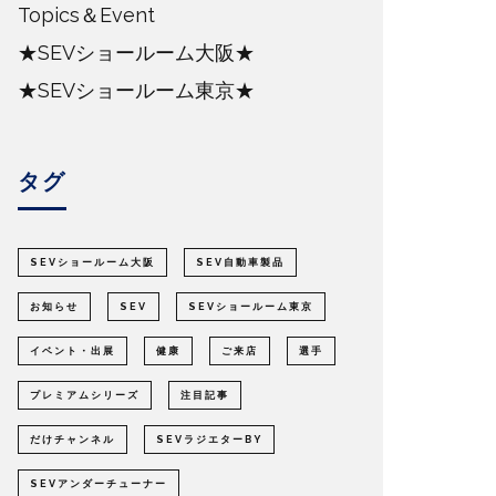
Topics＆Event
★SEVショールーム大阪★
★SEVショールーム東京★
タグ
SEVショールーム大阪
SEV自動車製品
お知らせ
SEV
SEVショールーム東京
イベント・出展
健康
ご来店
選手
プレミアムシリーズ
注目記事
だけチャンネル
SEVラジエターBY
SEVアンダーチューナー