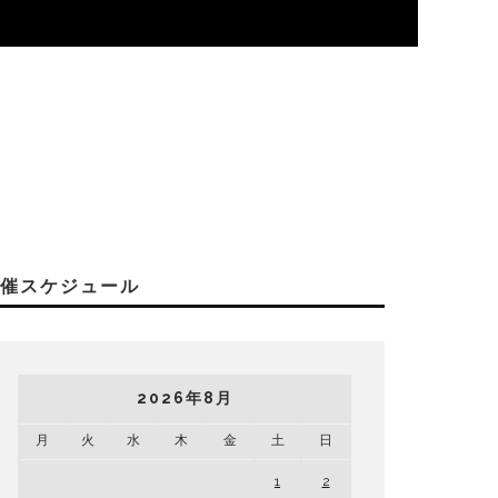
開催スケジュール
2026年8月
月
火
水
木
金
土
日
1
2