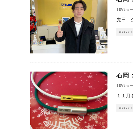
SEVショ
先日、
★SEVシ
石岡：
SEVショ
１１月
★SEVシ