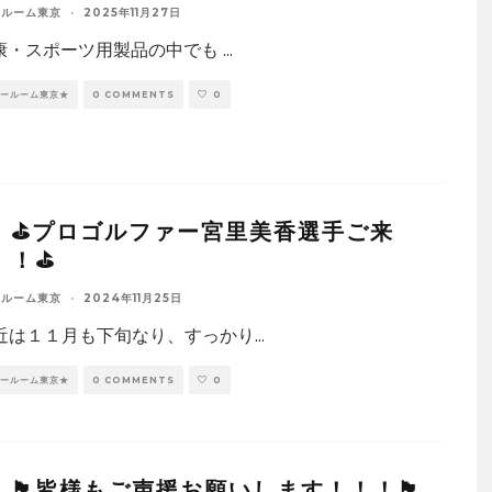
ールーム東京
·
2025年11月27日
健康・スポーツ用製品の中でも
...
ョールーム東京★
0 COMMENTS
0
：⛳プロゴルファー宮里美香選手ご来
！！⛳
ールーム東京
·
2024年11月25日
近は１１月も下旬なり、すっかり
...
ョールーム東京★
0 COMMENTS
0
：🏴皆様もご声援お願いします！！！🏴