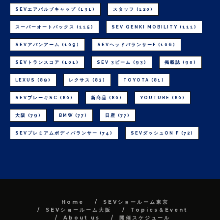
SEVエアバルブキャップ
(131)
スタッフ
(120)
スーパーオートバックス
(115)
SEV GENKI MOBILITY
(111)
SEVアバンアーム
(109)
SEVヘッドバランサーF
(106)
SEVトランスコア
(101)
SEV 3ビーム
(93)
掲載誌
(90)
LEXUS
(89)
レクサス
(83)
TOYOTA
(81)
SEVブレーキSC
(80)
新商品
(80)
YOUTUBE
(80)
大阪
(79)
BMW
(77)
日産
(77)
SEVプレミアムボディバランサー
(74)
SEVダッシュON F
(72)
Home
SEVショールーム東京
SEVショールーム大阪
Topics＆Event
About us
開催スケジュール