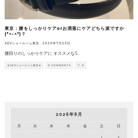
東京：腰をしっかりケアorお洒落にケアどちら派ですか
(*^-^*)？
SEVショールーム東京
·
2020年7月23日
腰回りのしっかりケアに オススメなS
...
★SEVショールーム東京★
0 COMMENTS
0
2026年8月
月
火
水
木
金
土
日
1
2