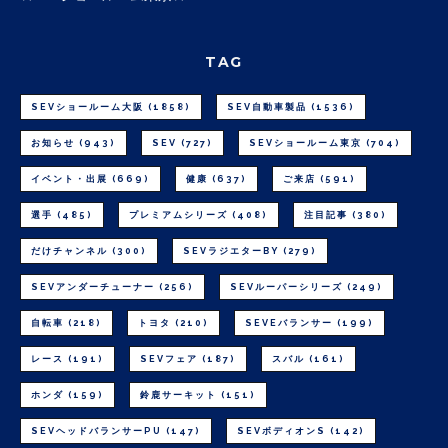
TAG
SEVショールーム大阪
(1858)
SEV自動車製品
(1536)
お知らせ
(943)
SEV
(727)
SEVショールーム東京
(704)
イベント・出展
(669)
健康
(637)
ご来店
(591)
選手
(485)
プレミアムシリーズ
(408)
注目記事
(380)
だけチャンネル
(300)
SEVラジエターBY
(279)
SEVアンダーチューナー
(256)
SEVルーパーシリーズ
(249)
自転車
(218)
トヨタ
(210)
SEVEバランサー
(199)
レース
(191)
SEVフェア
(187)
スバル
(161)
ホンダ
(159)
鈴鹿サーキット
(151)
SEVヘッドバランサーPU
(147)
SEVボディオンS
(142)