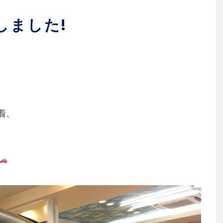
しました!
着、