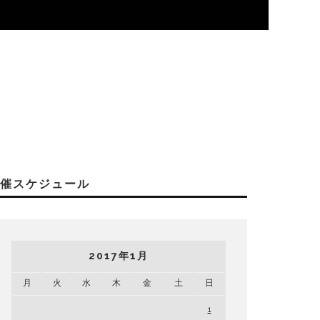
開催スケジュール
2017年1月
月
火
水
木
金
土
日
1