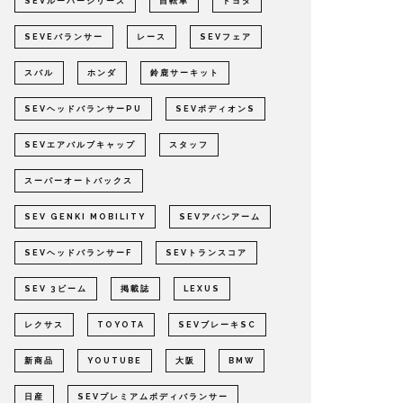
SEVルーパーシリーズ
自転車
トヨタ
SEVEバランサー
レース
SEVフェア
スバル
ホンダ
鈴鹿サーキット
SEVヘッドバランサーPU
SEVボディオンS
SEVエアバルブキャップ
スタッフ
スーパーオートバックス
SEV GENKI MOBILITY
SEVアバンアーム
SEVヘッドバランサーF
SEVトランスコア
SEV 3ビーム
掲載誌
LEXUS
レクサス
TOYOTA
SEVブレーキSC
新商品
YOUTUBE
大阪
BMW
日産
SEVプレミアムボディバランサー