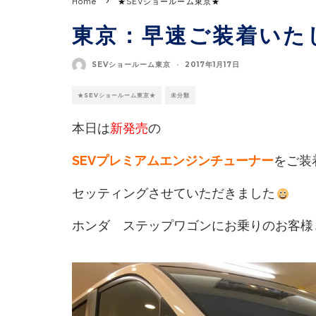
Home
★SEVショールーム東京★
東京：早速ご装着いた
SEVショールーム東京
·
2017年1月17日
★SEVショールーム東京★
未分類
本日は
新発売
の
SEVプレミアムエンジンチューナー
をご装
セッティングさせていただきました
ホンダ ステップワゴンにお乗りのお客様