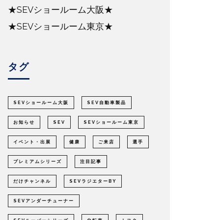
★SEVショールーム大阪★
★SEVショールーム東京★
タグ
SEVショールーム大阪
SEV自動車製品
お知らせ
SEV
SEVショールーム東京
イベント・出展
健康
ご来店
選手
プレミアムシリーズ
注目記事
だけチャンネル
SEVラジエターBY
SEVアンダーチューナー