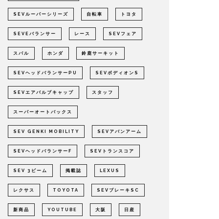
SEVルーパーシリーズ
自転車
トヨタ
SEVEバランサー
レース
SEVフェア
スバル
ホンダ
鈴鹿サーキット
SEVヘッドバランサーPU
SEVボディオンS
SEVエアバルブキャップ
スタッフ
スーパーオートバックス
SEV GENKI MOBILITY
SEVアバンアーム
SEVヘッドバランサーF
SEVトランスコア
SEV 3ビーム
掲載誌
LEXUS
レクサス
TOYOTA
SEVブレーキSC
新商品
YOUTUBE
大阪
日産