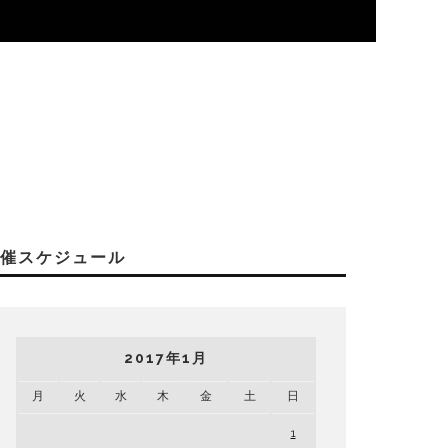
開催スケジュール
2017年1月
月
火
水
木
金
土
日
1