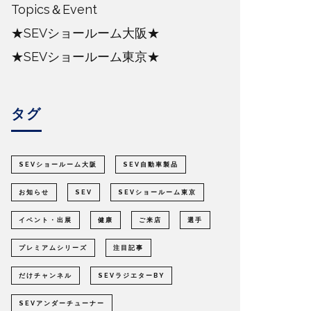
Topics＆Event
★SEVショールーム大阪★
★SEVショールーム東京★
タグ
SEVショールーム大阪
SEV自動車製品
お知らせ
SEV
SEVショールーム東京
イベント・出展
健康
ご来店
選手
プレミアムシリーズ
注目記事
だけチャンネル
SEVラジエターBY
SEVアンダーチューナー