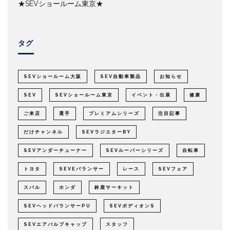
★SEVショールーム東京★
タグ
SEVショールーム大阪
SEV自動車製品
お知らせ
SEV
SEVショールーム東京
イベント・出展
健康
ご来店
選手
プレミアムシリーズ
注目記事
だけチャンネル
SEVラジエターBY
SEVアンダーチューナー
SEVルーパーシリーズ
自転車
トヨタ
SEVEバランサー
レース
SEVフェア
スバル
ホンダ
鈴鹿サーキット
SEVヘッドバランサーPU
SEVボディオンS
SEVエアバルブキャップ
スタッフ