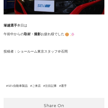
塚越選手
本日は
午前中からの
取材・撮影
お疲れ様でした
投稿者：ショールーム東京スタッフ＠石岡
SEV自動車製品
ご来店
注目記事
選手
Share On