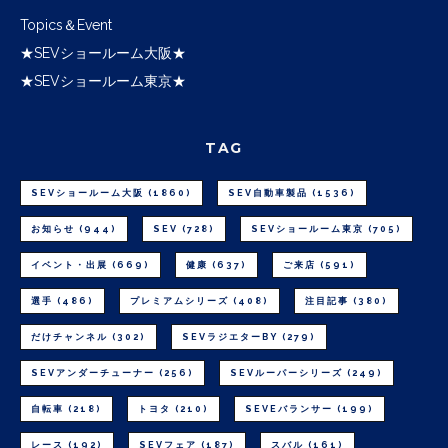
Topics＆Event
★SEVショールーム大阪★
★SEVショールーム東京★
TAG
SEVショールーム大阪
(1860)
SEV自動車製品
(1536)
お知らせ
(944)
SEV
(728)
SEVショールーム東京
(705)
イベント・出展
(669)
健康
(637)
ご来店
(591)
選手
(486)
プレミアムシリーズ
(408)
注目記事
(380)
だけチャンネル
(302)
SEVラジエターBY
(279)
SEVアンダーチューナー
(256)
SEVルーパーシリーズ
(249)
自転車
(218)
トヨタ
(210)
SEVEバランサー
(199)
レース
(192)
SEVフェア
(187)
スバル
(161)