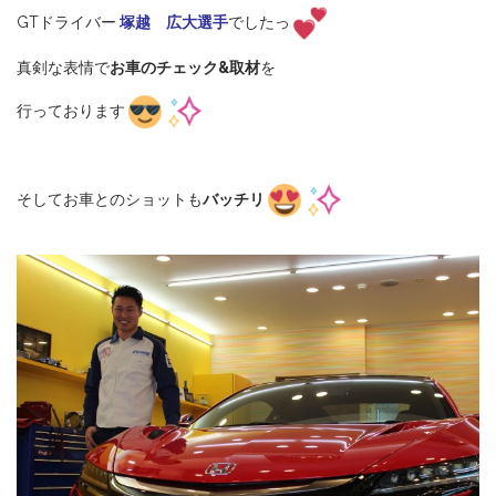
GTドライバー
塚越 広大選手
でしたっ
真剣な表情で
お車のチェック&取材
を
行っております
そしてお車とのショットも
バッチリ