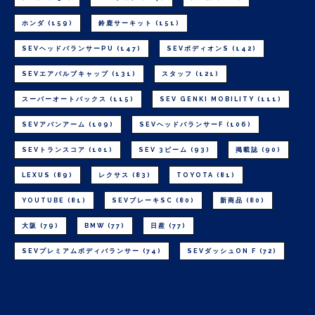
ホンダ
(159)
鈴鹿サーキット
(151)
SEVヘッドバランサーPU
(147)
SEVボディオンS
(142)
SEVエアバルブキャップ
(131)
スタッフ
(121)
スーパーオートバックス
(115)
SEV GENKI MOBILITY
(111)
SEVアバンアーム
(109)
SEVヘッドバランサーF
(106)
SEVトランスコア
(101)
SEV 3ビーム
(93)
掲載誌
(90)
LEXUS
(89)
レクサス
(83)
TOYOTA
(81)
YOUTUBE
(81)
SEVブレーキSC
(80)
新商品
(80)
大阪
(79)
BMW
(77)
日産
(77)
SEVプレミアムボディバランサー
(74)
SEVダッシュON F
(72)