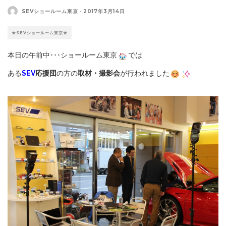
SEVショールーム東京
·
2017年3月14日
★SEVショールーム東京★
本日の午前中･･･ショールーム東京
では
ある
SEV
応援団
の方の
取材・撮影会
が行われました