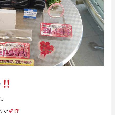
っ
に
うか