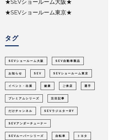
★SEVショールーム大阪★
★SEVショールーム東京★
タグ
SEVショールーム大阪
SEV自動車製品
お知らせ
SEV
SEVショールーム東京
イベント・出展
健康
ご来店
選手
プレミアムシリーズ
注目記事
だけチャンネル
SEVラジエターBY
SEVアンダーチューナー
SEVルーパーシリーズ
自転車
トヨタ