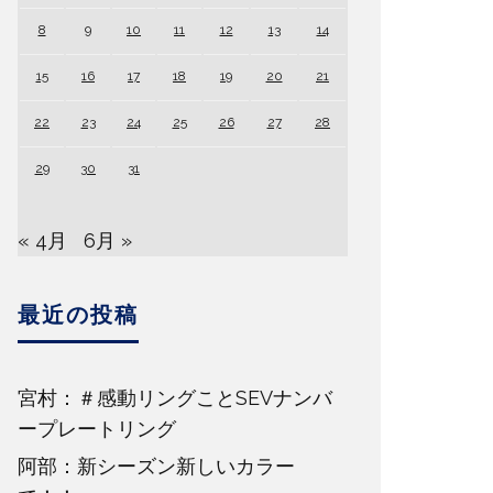
8
9
10
11
12
13
14
15
16
17
18
19
20
21
22
23
24
25
26
27
28
29
30
31
« 4月
6月 »
最近の投稿
宮村：＃感動リングことSEVナンバ
ープレートリング
阿部：新シーズン新しいカラー