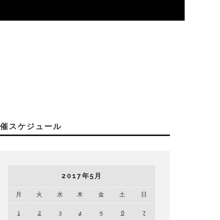
開催スケジュール
2017年5月
月
火
水
木
金
土
日
1
2
3
4
5
6
7