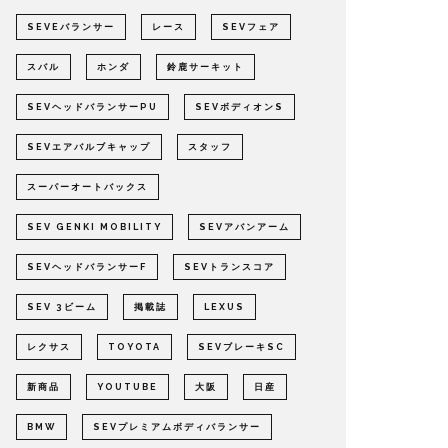
SEVEバランサー
レース
SEVフェア
スバル
ホンダ
鈴鹿サーキット
SEVヘッドバランサーPU
SEVボディオンS
SEVエアバルブキャップ
スタッフ
スーパーオートバックス
SEV GENKI MOBILITY
SEVアバンアーム
SEVヘッドバランサーF
SEVトランスコア
SEV 3ビーム
掲載誌
LEXUS
レクサス
TOYOTA
SEVブレーキSC
新商品
YOUTUBE
大阪
日産
BMW
SEVプレミアムボディバランサー