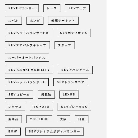
SEVEバランサー
レース
SEVフェア
スバル
ホンダ
鈴鹿サーキット
SEVヘッドバランサーPU
SEVボディオンS
SEVエアバルブキャップ
スタッフ
スーパーオートバックス
SEV GENKI MOBILITY
SEVアバンアーム
SEVヘッドバランサーF
SEVトランスコア
SEV 3ビーム
掲載誌
LEXUS
レクサス
TOYOTA
SEVブレーキSC
新商品
YOUTUBE
大阪
日産
BMW
SEVプレミアムボディバランサー