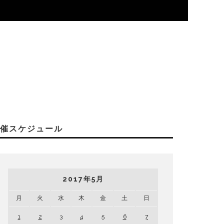
開催スケジュール
2017年5月
月
火
水
木
金
土
日
1
2
3
4
5
6
7