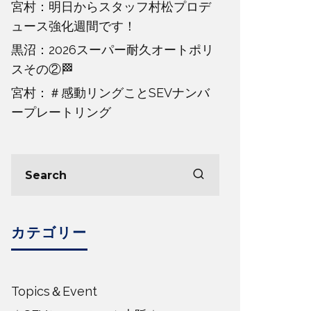
宮村：明日からスタッフ村松プロデ
ュース強化週間です！
黒沼：2026スーパー耐久オートポリ
スその②🏁
宮村：＃感動リングことSEVナンバ
ープレートリング
カテゴリー
Topics＆Event