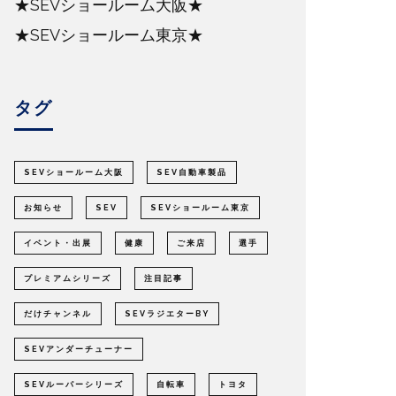
★SEVショールーム大阪★
★SEVショールーム東京★
タグ
SEVショールーム大阪
SEV自動車製品
お知らせ
SEV
SEVショールーム東京
イベント・出展
健康
ご来店
選手
プレミアムシリーズ
注目記事
だけチャンネル
SEVラジエターBY
SEVアンダーチューナー
SEVルーパーシリーズ
自転車
トヨタ