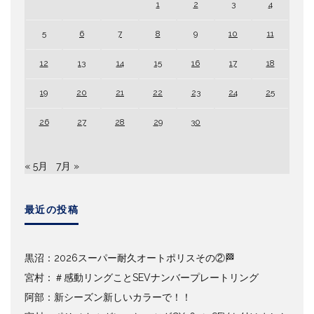
1
2
3
4
5
6
7
8
9
10
11
12
13
14
15
16
17
18
19
20
21
22
23
24
25
26
27
28
29
30
« 5月
7月 »
最近の投稿
黒沼：2026スーパー耐久オートポリスその②🏁
宮村：＃感動リングことSEVナンバープレートリング
阿部：新シーズン新しいカラーで！！