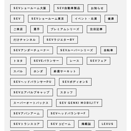
SEVショールーム大阪
SEV自動車製品
お知らせ
SEV
SEVショールーム東京
イベント・出展
健康
ご来店
選手
プレミアムシリーズ
注目記事
だけチャンネル
SEVラジエターBY
SEVアンダーチューナー
SEVルーパーシリーズ
自転車
トヨタ
SEVEバランサー
レース
SEVフェア
スバル
ホンダ
鈴鹿サーキット
SEVヘッドバランサーPU
SEVボディオンS
SEVエアバルブキャップ
スタッフ
スーパーオートバックス
SEV GENKI MOBILITY
SEVアバンアーム
SEVヘッドバランサーF
SEVトランスコア
SEV 3ビーム
掲載誌
LEXUS