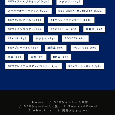
SEVエアバルブキャップ
(131)
スタッフ
(119)
スーパーオートバックス
(115)
SEV GENKI MOBILITY
(111)
SEVアバンアーム
(109)
SEVヘッドバランサーF
(106)
SEVトランスコア
(101)
SEV 3ビーム
(93)
掲載誌
(90)
LEXUS
(89)
レクサス
(83)
TOYOTA
(81)
SEVブレーキSC
(80)
新商品
(80)
YOUTUBE
(80)
大阪
(79)
日産
(77)
BMW
(75)
SEVプレミアムボディバランサー
(74)
SEVダッシュON F
(72)
Home
SEVショールーム東京
SEVショールーム大阪
Topics＆Event
About us
開催スケジュール