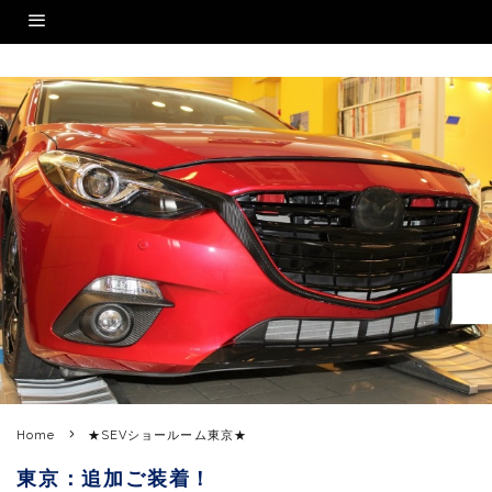
Home
★SEVショールーム東京★
東京：追加ご装着！