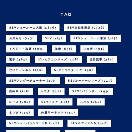
TAG
SEVショールーム大阪
(1856)
SEV自動車製品
(1536)
お知らせ
(943)
SEV
(727)
SEVショールーム東京
(703)
イベント・出展
(669)
健康
(637)
ご来店
(591)
選手
(485)
プレミアムシリーズ
(408)
注目記事
(380)
だけチャンネル
(300)
SEVラジエターBY
(279)
SEVアンダーチューナー
(256)
SEVルーパーシリーズ
(249)
自転車
(218)
トヨタ
(210)
SEVEバランサー
(199)
レース
(191)
SEVフェア
(187)
スバル
(161)
ホンダ
(159)
鈴鹿サーキット
(151)
SEVヘッドバランサーPU
(146)
SEVボディオンS
(142)