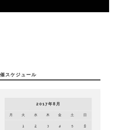
開催スケジュール
2017年8月
月
火
水
木
金
土
日
1
2
3
4
5
6