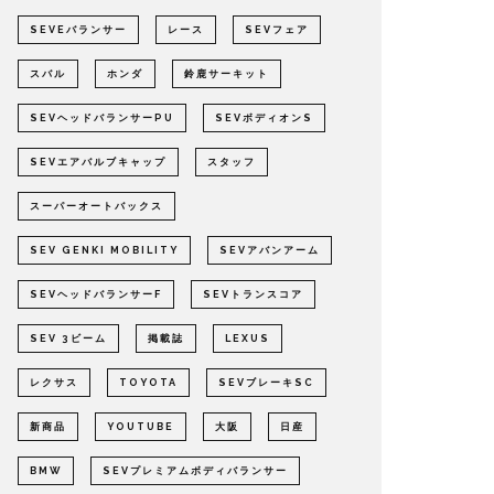
SEVEバランサー
レース
SEVフェア
スバル
ホンダ
鈴鹿サーキット
SEVヘッドバランサーPU
SEVボディオンS
SEVエアバルブキャップ
スタッフ
スーパーオートバックス
SEV GENKI MOBILITY
SEVアバンアーム
SEVヘッドバランサーF
SEVトランスコア
SEV 3ビーム
掲載誌
LEXUS
レクサス
TOYOTA
SEVブレーキSC
新商品
YOUTUBE
大阪
日産
BMW
SEVプレミアムボディバランサー