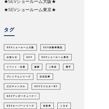
★SEVショールーム大阪★
★SEVショールーム東京★
タグ
SEVショールーム大阪
SEV自動車製品
お知らせ
SEV
SEVショールーム東京
イベント・出展
健康
ご来店
選手
プレミアムシリーズ
注目記事
だけチャンネル
SEVラジエターBY
SEVアンダーチューナー
SEVルーパーシリーズ
自転車
トヨタ