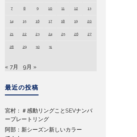
7
8
9
10
11
12
13
14
15
16
17
18
19
20
21
22
23
24
25
26
27
28
29
30
31
« 7月
9月 »
最近の投稿
宮村：＃感動リングことSEVナンバ
ープレートリング
阿部：新シーズン新しいカラー