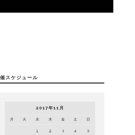
開催スケジュール
2017年11月
月
火
水
木
金
土
日
1
2
3
4
5