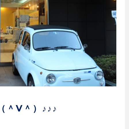
＾V＾）♪♪♪