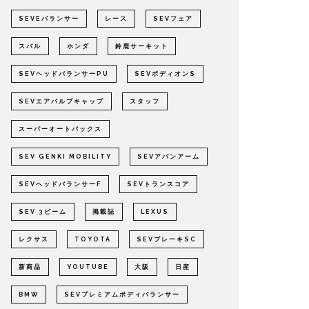
SEVEバランサー
レース
SEVフェア
スバル
ホンダ
鈴鹿サーキット
SEVヘッドバランサーPU
SEVボディオンS
SEVエアバルブキャップ
スタッフ
スーパーオートバックス
SEV GENKI MOBILITY
SEVアバンアーム
SEVヘッドバランサーF
SEVトランスコア
SEV 3ビーム
掲載誌
LEXUS
レクサス
TOYOTA
SEVブレーキSC
新商品
YOUTUBE
大阪
日産
BMW
SEVプレミアムボディバランサー