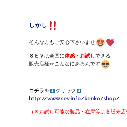
しかし
そんな方もご安心下さいませ
ＳＥＶ
は全国に
体感・お試し
できる
販売店様がこんなにあるんです
コチラ
を
クリック
http://www.sev.info/kenko/shop/
（※お試し可能な製品・在庫等は各販売店