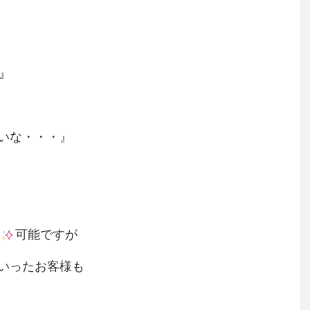
』
いな・・・』
可能ですが
いったお客様も