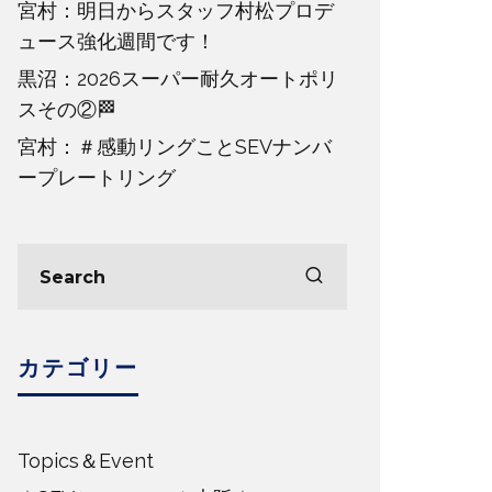
宮村：明日からスタッフ村松プロデ
ュース強化週間です！
黒沼：2026スーパー耐久オートポリ
スその②🏁
宮村：＃感動リングことSEVナンバ
ープレートリング
カテゴリー
Topics＆Event