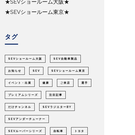
★SEVショールーム大阪★
★SEVショールーム東京★
タグ
SEVショールーム大阪
SEV自動車製品
お知らせ
SEV
SEVショールーム東京
イベント・出展
健康
ご来店
選手
プレミアムシリーズ
注目記事
だけチャンネル
SEVラジエターBY
SEVアンダーチューナー
SEVルーパーシリーズ
自転車
トヨタ