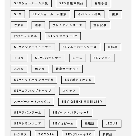
SEVショールーム大阪
SEV自動車製品
お知らせ
SEV
SEVショールーム東京
イベント・出展
健康
ご来店
選手
プレミアムシリーズ
注目記事
だけチャンネル
SEVラジエターBY
SEVアンダーチューナー
SEVルーパーシリーズ
自転車
トヨタ
SEVEバランサー
レース
SEVフェア
スバル
ホンダ
鈴鹿サーキット
SEVヘッドバランサーPU
SEVボディオンS
SEVエアバルブキャップ
スタッフ
スーパーオートバックス
SEV GENKI MOBILITY
SEVアバンアーム
SEVヘッドバランサーF
SEVトランスコア
SEV 3ビーム
掲載誌
LEXUS
レクサス
TOYOTA
SEVブレーキSC
新商品