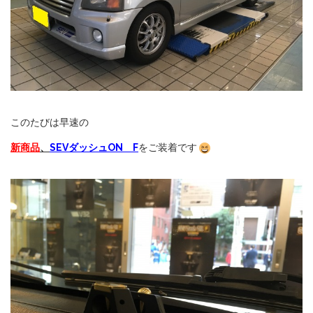
このたびは早速の
新商品
、
SEVダッシュON F
をご装着です