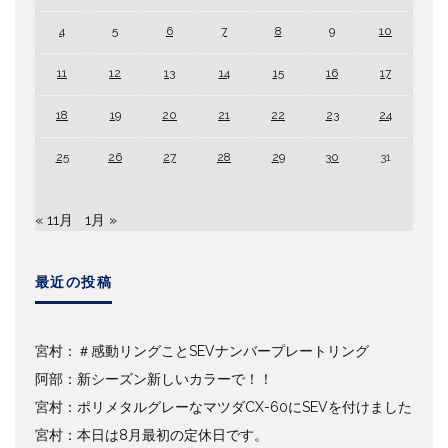
4
5
6
7
8
9
10
11
12
13
14
15
16
17
18
19
20
21
22
23
24
25
26
27
28
29
30
31
« 11月
1月 »
最近の投稿
宮村：＃感動リングことSEVナンバープレートリング
阿部：新シーズン新しいカラーで！！
宮村：ポリメタルグレーなマツダCX-60にSEVを付けました
宮村：本日は8月最初の定休日です。