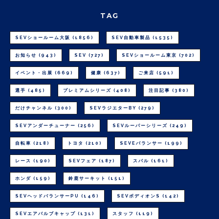
TAG
SEVショールーム大阪
(1856)
SEV自動車製品
(1535)
お知らせ
(943)
SEV
(727)
SEVショールーム東京
(702)
イベント・出展
(669)
健康
(637)
ご来店
(591)
選手
(485)
プレミアムシリーズ
(408)
注目記事
(380)
だけチャンネル
(300)
SEVラジエターBY
(279)
SEVアンダーチューナー
(256)
SEVルーパーシリーズ
(249)
自転車
(218)
トヨタ
(210)
SEVEバランサー
(199)
レース
(190)
SEVフェア
(187)
スバル
(161)
ホンダ
(159)
鈴鹿サーキット
(151)
SEVヘッドバランサーPU
(146)
SEVボディオンS
(142)
SEVエアバルブキャップ
(131)
スタッフ
(119)