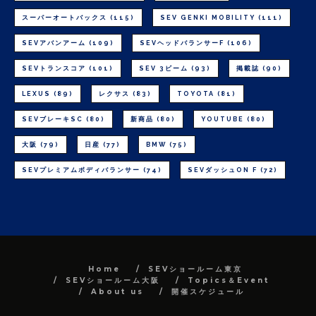
スーパーオートバックス
(115)
SEV GENKI MOBILITY
(111)
SEVアバンアーム
(109)
SEVヘッドバランサーF
(106)
SEVトランスコア
(101)
SEV 3ビーム
(93)
掲載誌
(90)
LEXUS
(89)
レクサス
(83)
TOYOTA
(81)
SEVブレーキSC
(80)
新商品
(80)
YOUTUBE
(80)
大阪
(79)
日産
(77)
BMW
(75)
SEVプレミアムボディバランサー
(74)
SEVダッシュON F
(72)
Home
SEVショールーム東京
SEVショールーム大阪
Topics＆Event
About us
開催スケジュール