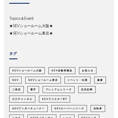
Topics＆Event
★SEVショールーム大阪★
★SEVショールーム東京★
タグ
SEVショールーム大阪
SEV自動車製品
お知らせ
SEV
SEVショールーム東京
イベント・出展
健康
ご来店
選手
プレミアムシリーズ
注目記事
だけチャンネル
SEVラジエターBY
SEVアンダーチューナー
SEVルーパーシリーズ
自転車
トヨタ
SEVEバランサー
レース
SEVフェア