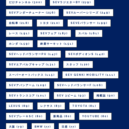
だけチャンネル
(300)
SEVラジエターBY
(279)
SEVアンダーチューナー
(256)
SEVルーパーシリーズ
(249)
自転車
(218)
トヨタ
(210)
SEVEバランサー
(199)
レース
(191)
SEVフェア
(187)
スバル
(161)
ホンダ
(159)
鈴鹿サーキット
(151)
SEVヘッドバランサーPU
(147)
SEVボディオンS
(142)
SEVエアバルブキャップ
(131)
スタッフ
(120)
スーパーオートバックス
(115)
SEV GENKI MOBILITY
(111)
SEVアバンアーム
(109)
SEVヘッドバランサーF
(106)
SEVトランスコア
(101)
SEV 3ビーム
(93)
掲載誌
(90)
LEXUS
(89)
レクサス
(83)
TOYOTA
(81)
SEVブレーキSC
(80)
新商品
(80)
YOUTUBE
(80)
大阪
(79)
BMW
(77)
日産
(77)