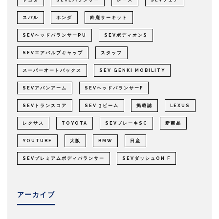
スバル
ホンダ
鈴鹿サーキット
SEVヘッドバランサーPU
SEVボディオンS
SEVエアバルブキャップ
スタッフ
スーパーオートバックス
SEV GENKI MOBILITY
SEVアバンアーム
SEVヘッドバランサーF
SEVトランスコア
SEV 3ビーム
掲載誌
LEXUS
レクサス
TOYOTA
SEVブレーキSC
新商品
YOUTUBE
大阪
BMW
日産
SEVプレミアムボディバランサー
SEVダッシュON F
アーカイブ