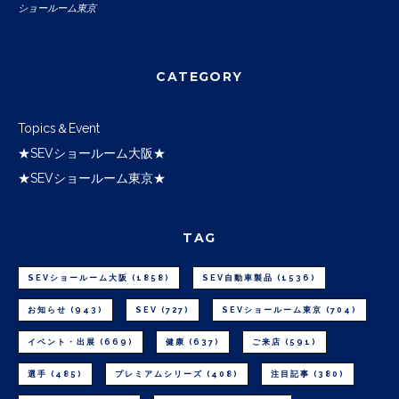
ショールーム東京
CATEGORY
Topics＆Event
★SEVショールーム大阪★
★SEVショールーム東京★
TAG
SEVショールーム大阪
(1858)
SEV自動車製品
(1536)
お知らせ
(943)
SEV
(727)
SEVショールーム東京
(704)
イベント・出展
(669)
健康
(637)
ご来店
(591)
選手
(485)
プレミアムシリーズ
(408)
注目記事
(380)