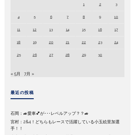
1
2
3
4
5
6
7
8
9
10
11
12
13
14
15
16
17
18
19
20
21
22
23
24
25
26
27
28
29
30
« 5月
7月 »
最近の投稿
石岡：🚙愛車💕が･･･レベルアップ？？🚙
宮村：2&4！どちらもレースで活躍している小玉絵里加選
手！！