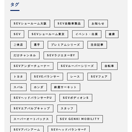
タグ
SEVショールーム大阪
SEV自動車製品
お知らせ
SEV
SEVショールーム東京
イベント・出展
健康
ご来店
選手
プレミアムシリーズ
注目記事
だけチャンネル
SEVラジエターBY
SEVアンダーチューナー
SEVルーパーシリーズ
自転車
トヨタ
SEVEバランサー
レース
SEVフェア
スバル
ホンダ
鈴鹿サーキット
SEVヘッドバランサーPU
SEVボディオンS
SEVエアバルブキャップ
スタッフ
スーパーオートバックス
SEV GENKI MOBILITY
SEVアバンアーム
SEVヘッドバランサーF