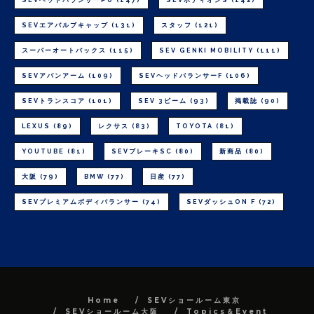
SEVエアバルブキャップ
(131)
スタッフ
(121)
スーパーオートバックス
(115)
SEV GENKI MOBILITY
(111)
SEVアバンアーム
(109)
SEVヘッドバランサーF
(106)
SEVトランスコア
(101)
SEV 3ビーム
(93)
掲載誌
(90)
LEXUS
(89)
レクサス
(83)
TOYOTA
(81)
YOUTUBE
(81)
SEVブレーキSC
(80)
新商品
(80)
大阪
(79)
BMW
(77)
日産
(77)
SEVプレミアムボディバランサー
(74)
SEVダッシュON F
(72)
Home
SEVショールーム東京
SEVショールーム大阪
Topics＆Event