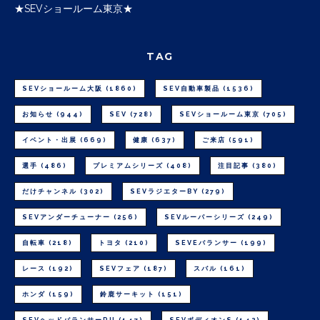
★SEVショールーム東京★
TAG
SEVショールーム大阪
(1860)
SEV自動車製品
(1536)
お知らせ
(944)
SEV
(728)
SEVショールーム東京
(705)
イベント・出展
(669)
健康
(637)
ご来店
(591)
選手
(486)
プレミアムシリーズ
(408)
注目記事
(380)
だけチャンネル
(302)
SEVラジエターBY
(279)
SEVアンダーチューナー
(256)
SEVルーパーシリーズ
(249)
自転車
(218)
トヨタ
(210)
SEVEバランサー
(199)
レース
(192)
SEVフェア
(187)
スバル
(161)
ホンダ
(159)
鈴鹿サーキット
(151)
SEVヘッドバランサーPU
(147)
SEVボディオンS
(142)