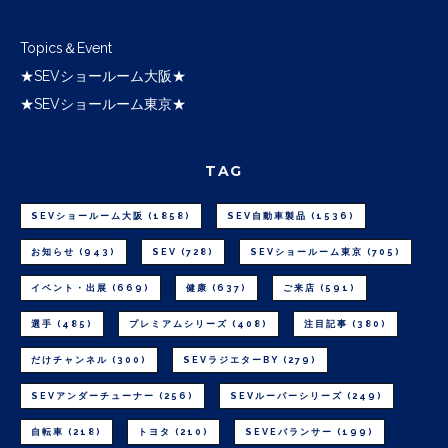
Topics＆Event
★SEVショールーム大阪★
★SEVショールーム東京★
TAG
SEVショールーム大阪
(1858)
SEV自動車製品
(1536)
お知らせ
(943)
SEV
(728)
SEVショールーム東京
(705)
イベント・出展
(669)
健康
(637)
ご来店
(591)
選手
(485)
プレミアムシリーズ
(408)
注目記事
(380)
だけチャンネル
(300)
SEVラジエターBY
(279)
SEVアンダーチューナー
(256)
SEVルーパーシリーズ
(249)
自転車
(218)
トヨタ
(210)
SEVEバランサー
(199)