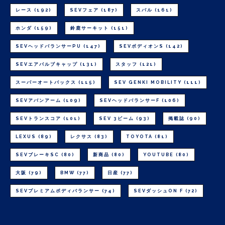
レース
(192)
SEVフェア
(187)
スバル
(161)
ホンダ
(159)
鈴鹿サーキット
(151)
SEVヘッドバランサーPU
(147)
SEVボディオンS
(142)
SEVエアバルブキャップ
(131)
スタッフ
(121)
スーパーオートバックス
(115)
SEV GENKI MOBILITY
(111)
SEVアバンアーム
(109)
SEVヘッドバランサーF
(106)
SEVトランスコア
(101)
SEV 3ビーム
(93)
掲載誌
(90)
LEXUS
(89)
レクサス
(83)
TOYOTA
(81)
SEVブレーキSC
(80)
新商品
(80)
YOUTUBE
(80)
大阪
(79)
BMW
(77)
日産
(77)
SEVプレミアムボディバランサー
(74)
SEVダッシュON F
(72)