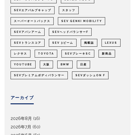
SEVエアバルブキャップ
スタッフ
スーパーオートバックス
SEV GENKI MOBILITY
SEVアバンアーム
SEVヘッドバランサーF
SEVトランスコア
SEV 3ビーム
掲載誌
LEXUS
レクサス
TOYOTA
SEVブレーキSC
新商品
YOUTUBE
大阪
BMW
日産
SEVプレミアムボディバランサー
SEVダッシュON F
アーカイブ
2026年8月
(16)
2026年7月
(60)