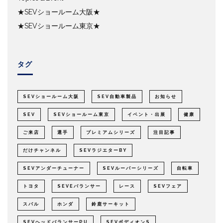
★SEVショールーム大阪★
★SEVショールーム東京★
タグ
SEVショールーム大阪
SEV自動車製品
お知らせ
SEV
SEVショールーム東京
イベント・出展
健康
ご来店
選手
プレミアムシリーズ
注目記事
だけチャンネル
SEVラジエターBY
SEVアンダーチューナー
SEVルーパーシリーズ
自転車
トヨタ
SEVEバランサー
レース
SEVフェア
スバル
ホンダ
鈴鹿サーキット
SEVヘッドバランサーPU
SEVボディオンS