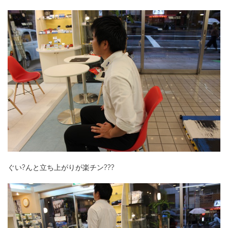
ぐい?んと立ち上がりが楽チン???