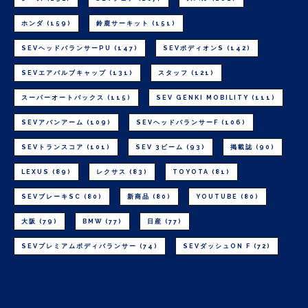
ホンダ
(159)
鈴鹿サーキット
(151)
SEVヘッドバランサーPU
(147)
SEVボディオンS
(142)
SEVエアバルブキャップ
(131)
スタッフ
(121)
スーパーオートバックス
(115)
SEV GENKI MOBILITY
(111)
SEVアバンアーム
(109)
SEVヘッドバランサーF
(106)
SEVトランスコア
(101)
SEV 3ビーム
(93)
掲載誌
(90)
LEXUS
(89)
レクサス
(83)
TOYOTA
(81)
SEVブレーキSC
(80)
新商品
(80)
YOUTUBE
(80)
大阪
(79)
BMW
(77)
日産
(77)
SEVプレミアムボディバランサー
(74)
SEVダッシュON F
(72)