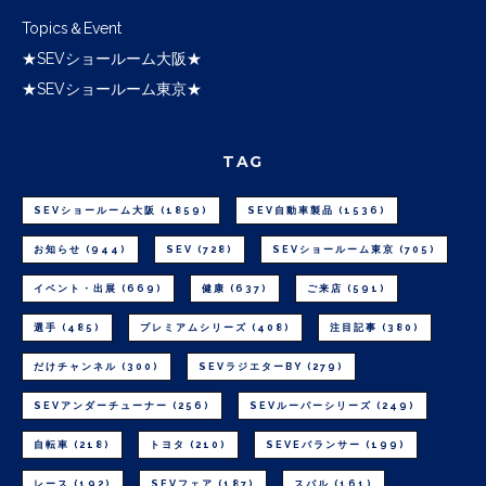
Topics＆Event
★SEVショールーム大阪★
★SEVショールーム東京★
TAG
SEVショールーム大阪
(1859)
SEV自動車製品
(1536)
お知らせ
(944)
SEV
(728)
SEVショールーム東京
(705)
イベント・出展
(669)
健康
(637)
ご来店
(591)
選手
(485)
プレミアムシリーズ
(408)
注目記事
(380)
だけチャンネル
(300)
SEVラジエターBY
(279)
SEVアンダーチューナー
(256)
SEVルーパーシリーズ
(249)
自転車
(218)
トヨタ
(210)
SEVEバランサー
(199)
レース
(192)
SEVフェア
(187)
スバル
(161)