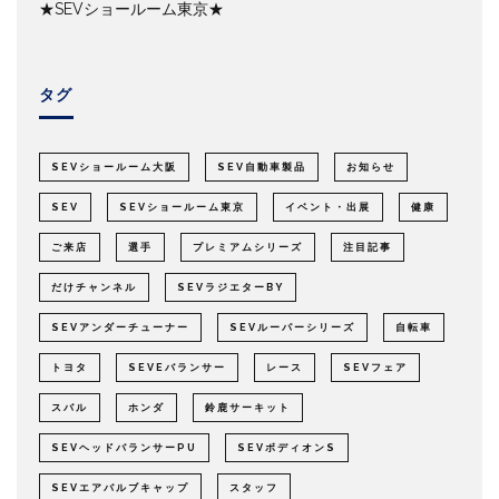
★SEVショールーム東京★
タグ
SEVショールーム大阪
SEV自動車製品
お知らせ
SEV
SEVショールーム東京
イベント・出展
健康
ご来店
選手
プレミアムシリーズ
注目記事
だけチャンネル
SEVラジエターBY
SEVアンダーチューナー
SEVルーパーシリーズ
自転車
トヨタ
SEVEバランサー
レース
SEVフェア
スバル
ホンダ
鈴鹿サーキット
SEVヘッドバランサーPU
SEVボディオンS
SEVエアバルブキャップ
スタッフ