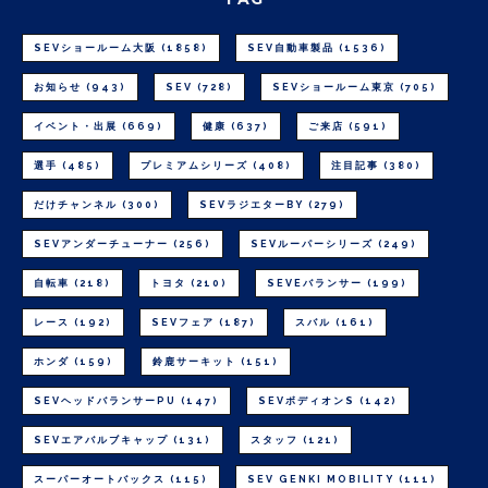
SEVショールーム大阪
(1858)
SEV自動車製品
(1536)
お知らせ
(943)
SEV
(728)
SEVショールーム東京
(705)
イベント・出展
(669)
健康
(637)
ご来店
(591)
選手
(485)
プレミアムシリーズ
(408)
注目記事
(380)
だけチャンネル
(300)
SEVラジエターBY
(279)
SEVアンダーチューナー
(256)
SEVルーパーシリーズ
(249)
自転車
(218)
トヨタ
(210)
SEVEバランサー
(199)
レース
(192)
SEVフェア
(187)
スバル
(161)
ホンダ
(159)
鈴鹿サーキット
(151)
SEVヘッドバランサーPU
(147)
SEVボディオンS
(142)
SEVエアバルブキャップ
(131)
スタッフ
(121)
スーパーオートバックス
(115)
SEV GENKI MOBILITY
(111)