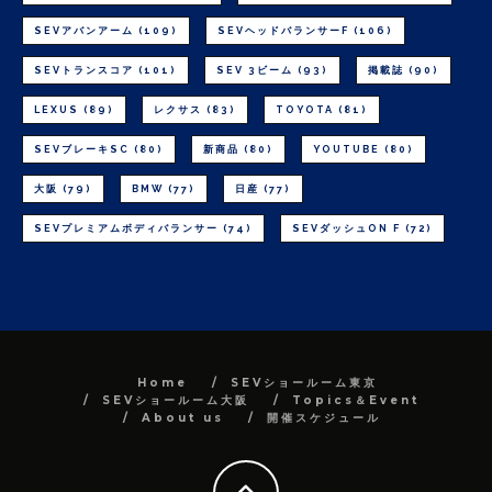
SEVアバンアーム
(109)
SEVヘッドバランサーF
(106)
SEVトランスコア
(101)
SEV 3ビーム
(93)
掲載誌
(90)
LEXUS
(89)
レクサス
(83)
TOYOTA
(81)
SEVブレーキSC
(80)
新商品
(80)
YOUTUBE
(80)
大阪
(79)
BMW
(77)
日産
(77)
SEVプレミアムボディバランサー
(74)
SEVダッシュON F
(72)
Home
SEVショールーム東京
SEVショールーム大阪
Topics＆Event
About us
開催スケジュール