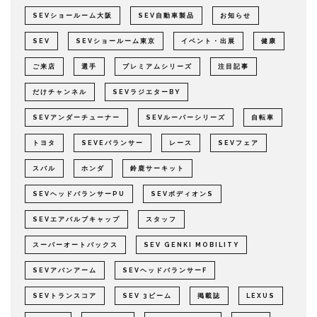
SEVショールーム大阪
SEV自動車製品
お知らせ
SEV
SEVショールーム東京
イベント・出展
健康
ご来店
選手
プレミアムシリーズ
注目記事
だけチャンネル
SEVラジエターBY
SEVアンダーチューナー
SEVルーパーシリーズ
自転車
トヨタ
SEVEバランサー
レース
SEVフェア
スバル
ホンダ
鈴鹿サーキット
SEVヘッドバランサーPU
SEVボディオンS
SEVエアバルブキャップ
スタッフ
スーパーオートバックス
SEV GENKI MOBILITY
SEVアバンアーム
SEVヘッドバランサーF
SEVトランスコア
SEV 3ビーム
掲載誌
LEXUS