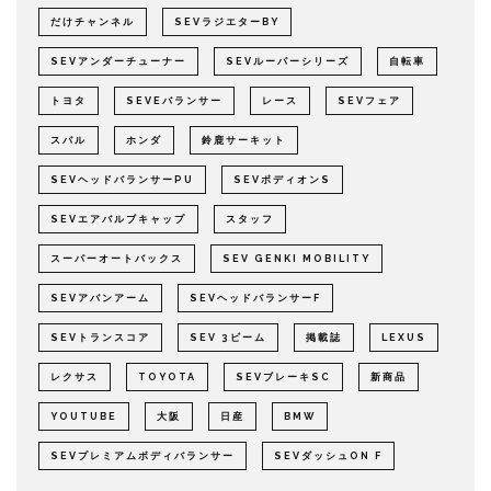
だけチャンネル
SEVラジエターBY
SEVアンダーチューナー
SEVルーパーシリーズ
自転車
トヨタ
SEVEバランサー
レース
SEVフェア
スバル
ホンダ
鈴鹿サーキット
SEVヘッドバランサーPU
SEVボディオンS
SEVエアバルブキャップ
スタッフ
スーパーオートバックス
SEV GENKI MOBILITY
SEVアバンアーム
SEVヘッドバランサーF
SEVトランスコア
SEV 3ビーム
掲載誌
LEXUS
レクサス
TOYOTA
SEVブレーキSC
新商品
YOUTUBE
大阪
日産
BMW
SEVプレミアムボディバランサー
SEVダッシュON F