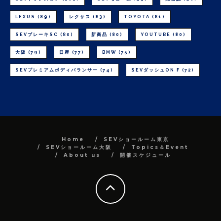
LEXUS
(89)
レクサス
(83)
TOYOTA
(81)
SEVブレーキSC
(80)
新商品
(80)
YOUTUBE
(80)
大阪
(79)
日産
(77)
BMW
(75)
SEVプレミアムボディバランサー
(74)
SEVダッシュON F
(72)
Home
SEVショールーム東京
SEVショールーム大阪
Topics＆Event
About us
開催スケジュール