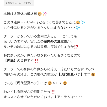
★SEVショールーム東京★
本日は３連休の最終日
この３連休････いや?うだるような暑さでしたね
もう外にいると汗がとまらない止まらない･････
クーラーがきいている室内に入ると･･･と?っても
涼しいのですが、実はこの
室内外の温度差
が、
夏バテの原因になるのは皆様ご存知でしょうか
特に多いのが、冷たい物を食べたりも多くなるので
【内臓】
の負担です
クーラーでの身体の外側からの冷え、冷たいものを食べての
内側からの冷え、この現代の環境が
【現代型夏バテ】
です
そんな【現代型夏バテ】には
ＳＥＶ
わたくし石岡がこの時期こそっ
オススメさせていただいておりますアイテムは･････