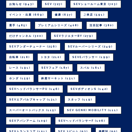
お知らせ
(943)
SEV
(727)
SEVショールーム東京
(703)
イベント・出展
(669)
健康
(637)
ご来店
(591)
選手
(485)
プレミアムシリーズ
(408)
注目記事
(380)
だけチャンネル
(300)
SEVラジエターBY
(279)
SEVアンダーチューナー
(256)
SEVルーパーシリーズ
(249)
自転車
(218)
トヨタ
(210)
SEVEバランサー
(199)
レース
(191)
SEVフェア
(187)
スバル
(161)
ホンダ
(159)
鈴鹿サーキット
(151)
SEVヘッドバランサーPU
(146)
SEVボディオンS
(142)
SEVエアバルブキャップ
(131)
スタッフ
(119)
スーパーオートバックス
(115)
SEV GENKI MOBILITY
(111)
SEVアバンアーム
(109)
SEVヘッドバランサーF
(106)
SEVトランスコア
(101)
SEV 3ビーム
(93)
掲載誌
(90)