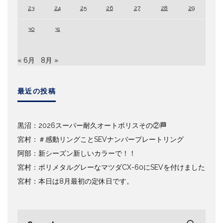
23
24
25
26
27
28
29
30
31
« 6月
8月 »
最近の投稿
黒沼：2026スーパー耐久オートポリスその②🏁
宮村：＃感動リングことSEVナンバープレートリング
阿部：新シーズン新しいカラーで！！
宮村：ポリメタルグレーなマツダCX-60にSEVを付けました
宮村：本日は8月最初の定休日です。