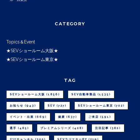
CATEGORY
Topics＆Event
★SEVショールーム大阪★
★SEVショールーム東京★
TAG
SEVショールーム大阪
(1856)
SEV自動車製品
(1535)
お知らせ
(943)
SEV
(727)
SEVショールーム東京
(702)
イベント・出展
(669)
健康
(637)
ご来店
(591)
選手
(485)
プレミアムシリーズ
(408)
注目記事
(380)
だけチャンネル
(300)
SEVラジエターBY
(279)