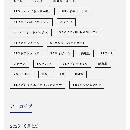
スバル
ホンダ
鈴鹿サーキット
SEVヘッドバランサーPU
SEVボディオンS
SEVエアバルブキャップ
スタッフ
スーパーオートバックス
SEV GENKI MOBILITY
SEVアバンアーム
SEVヘッドバランサーF
SEVトランスコア
SEV 3ビーム
掲載誌
LEXUS
レクサス
TOYOTA
SEVブレーキSC
新商品
YOUTUBE
大阪
日産
BMW
SEVプレミアムボディバランサー
SEVダッシュON F
アーカイブ
2026年8月
(10)