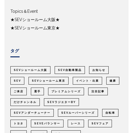
Topics＆Event
★SEVショールーム大阪★
★SEVショールーム東京★
タグ
SEVショールーム大阪
SEV自動車製品
お知らせ
SEV
SEVショールーム東京
イベント・出展
健康
ご来店
選手
プレミアムシリーズ
注目記事
だけチャンネル
SEVラジエターBY
SEVアンダーチューナー
SEVルーパーシリーズ
自転車
トヨタ
SEVEバランサー
レース
SEVフェア