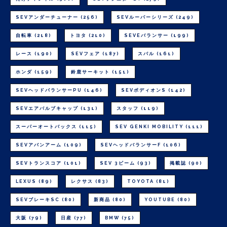
SEVアンダーチューナー
(256)
SEVルーパーシリーズ
(249)
自転車
(218)
トヨタ
(210)
SEVEバランサー
(199)
レース
(190)
SEVフェア
(187)
スバル
(161)
ホンダ
(159)
鈴鹿サーキット
(151)
SEVヘッドバランサーPU
(146)
SEVボディオンS
(142)
SEVエアバルブキャップ
(131)
スタッフ
(119)
スーパーオートバックス
(115)
SEV GENKI MOBILITY
(111)
SEVアバンアーム
(109)
SEVヘッドバランサーF
(106)
SEVトランスコア
(101)
SEV 3ビーム
(93)
掲載誌
(90)
LEXUS
(89)
レクサス
(83)
TOYOTA
(81)
SEVブレーキSC
(80)
新商品
(80)
YOUTUBE
(80)
大阪
(79)
日産
(77)
BMW
(75)