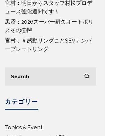
宮村：明日からスタッフ村松プロデ
ュース強化週間です！
黒沼：2026スーパー耐久オートポリ
スその②🏁
宮村：＃感動リングことSEVナンバ
ープレートリング
カテゴリー
Topics＆Event