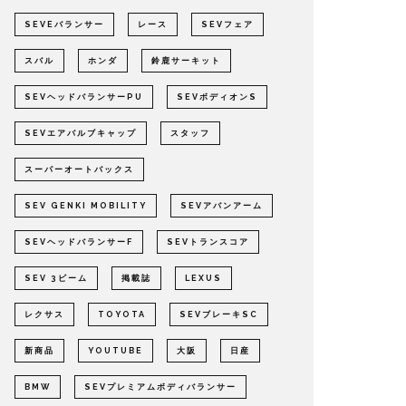
SEVEバランサー
レース
SEVフェア
スバル
ホンダ
鈴鹿サーキット
SEVヘッドバランサーPU
SEVボディオンS
SEVエアバルブキャップ
スタッフ
スーパーオートバックス
SEV GENKI MOBILITY
SEVアバンアーム
SEVヘッドバランサーF
SEVトランスコア
SEV 3ビーム
掲載誌
LEXUS
レクサス
TOYOTA
SEVブレーキSC
新商品
YOUTUBE
大阪
日産
BMW
SEVプレミアムボディバランサー