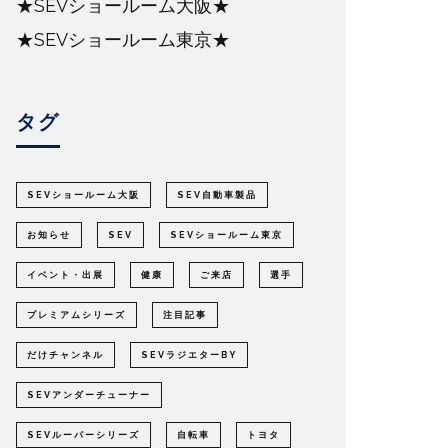
★SEVショールーム大阪★
★SEVショールーム東京★
タグ
SEVショールーム大阪
SEV自動車製品
お知らせ
SEV
SEVショールーム東京
イベント・出展
健康
ご来店
選手
プレミアムシリーズ
注目記事
だけチャンネル
SEVラジエターBY
SEVアンダーチューナー
SEVルーパーシリーズ
自転車
トヨタ