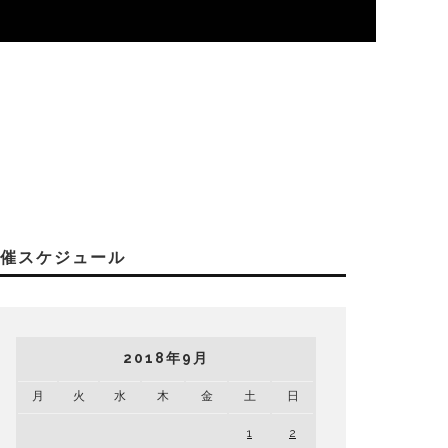
開催スケジュール
2018年9月
月
火
水
木
金
土
日
1
2