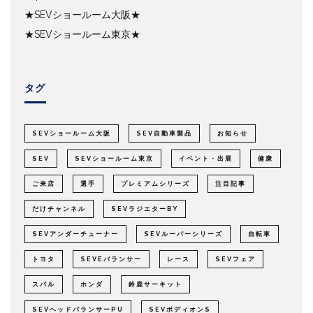
★SEVショールーム大阪★
★SEVショールーム東京★
タグ
SEVショールーム大阪
SEV自動車製品
お知らせ
SEV
SEVショールーム東京
イベント・出展
健康
ご来店
選手
プレミアムシリーズ
注目記事
だけチャンネル
SEVラジエターBY
SEVアンダーチューナー
SEVルーパーシリーズ
自転車
トヨタ
SEVEバランサー
レース
SEVフェア
スバル
ホンダ
鈴鹿サーキット
SEVヘッドバランサーPU
SEVボディオンS