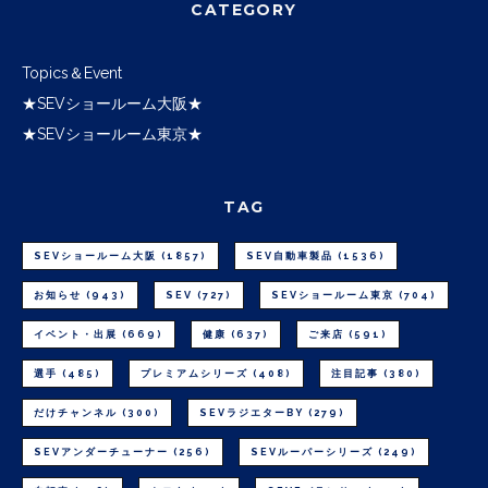
CATEGORY
Topics＆Event
★SEVショールーム大阪★
★SEVショールーム東京★
TAG
SEVショールーム大阪
(1857)
SEV自動車製品
(1536)
お知らせ
(943)
SEV
(727)
SEVショールーム東京
(704)
イベント・出展
(669)
健康
(637)
ご来店
(591)
選手
(485)
プレミアムシリーズ
(408)
注目記事
(380)
だけチャンネル
(300)
SEVラジエターBY
(279)
SEVアンダーチューナー
(256)
SEVルーパーシリーズ
(249)