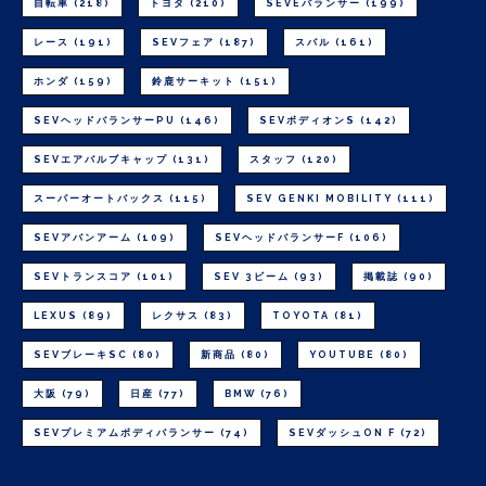
自転車
(218)
トヨタ
(210)
SEVEバランサー
(199)
レース
(191)
SEVフェア
(187)
スバル
(161)
ホンダ
(159)
鈴鹿サーキット
(151)
SEVヘッドバランサーPU
(146)
SEVボディオンS
(142)
SEVエアバルブキャップ
(131)
スタッフ
(120)
スーパーオートバックス
(115)
SEV GENKI MOBILITY
(111)
SEVアバンアーム
(109)
SEVヘッドバランサーF
(106)
SEVトランスコア
(101)
SEV 3ビーム
(93)
掲載誌
(90)
LEXUS
(89)
レクサス
(83)
TOYOTA
(81)
SEVブレーキSC
(80)
新商品
(80)
YOUTUBE
(80)
大阪
(79)
日産
(77)
BMW
(76)
SEVプレミアムボディバランサー
(74)
SEVダッシュON F
(72)