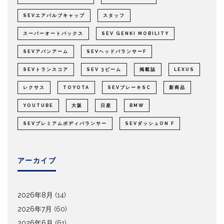
SEVエアバルブキャップ
スタッフ
スーパーオートバックス
SEV GENKI MOBILITY
SEVアバンアーム
SEVヘッドバランサーF
SEVトランスコア
SEV 3ビーム
掲載誌
LEXUS
レクサス
TOYOTA
SEVブレーキSC
新商品
YOUTUBE
大阪
日産
BMW
SEVプレミアムボディバランサー
SEVダッシュON F
アーカイブ
2026年8月
(14)
2026年7月
(60)
2026年6月
(61)