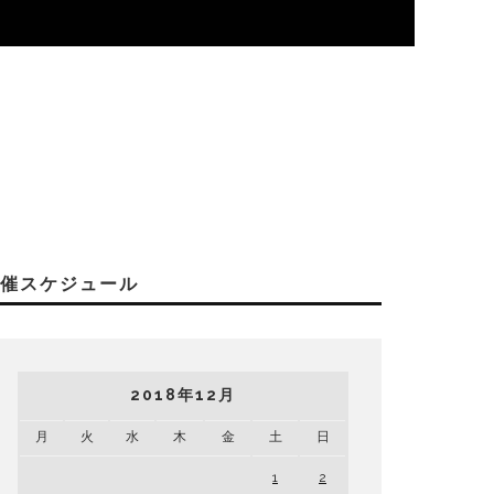
開催スケジュール
2018年12月
月
火
水
木
金
土
日
1
2