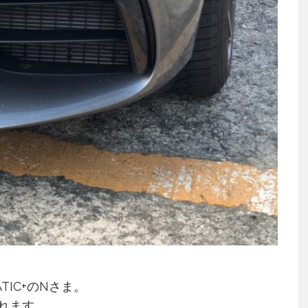
TIC+のNさま。
れます。