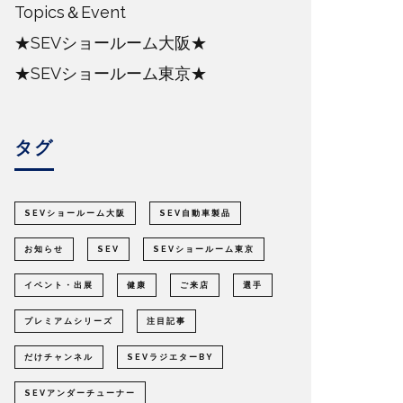
Topics＆Event
★SEVショールーム大阪★
★SEVショールーム東京★
タグ
SEVショールーム大阪
SEV自動車製品
お知らせ
SEV
SEVショールーム東京
イベント・出展
健康
ご来店
選手
プレミアムシリーズ
注目記事
だけチャンネル
SEVラジエターBY
SEVアンダーチューナー