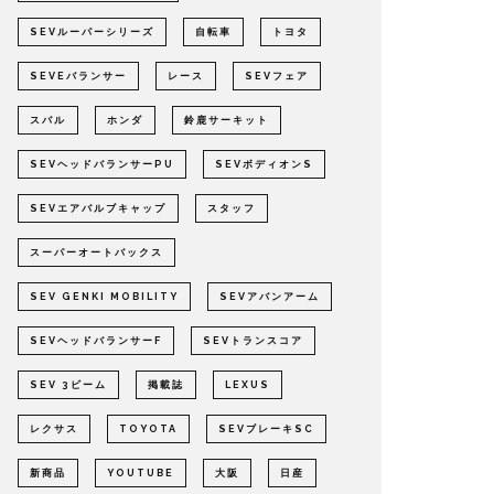
SEVルーパーシリーズ
自転車
トヨタ
SEVEバランサー
レース
SEVフェア
スバル
ホンダ
鈴鹿サーキット
SEVヘッドバランサーPU
SEVボディオンS
SEVエアバルブキャップ
スタッフ
スーパーオートバックス
SEV GENKI MOBILITY
SEVアバンアーム
SEVヘッドバランサーF
SEVトランスコア
SEV 3ビーム
掲載誌
LEXUS
レクサス
TOYOTA
SEVブレーキSC
新商品
YOUTUBE
大阪
日産