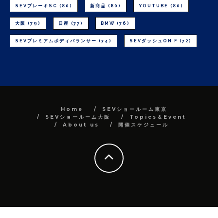
SEVブレーキSC
(80)
新商品
(80)
YOUTUBE
(80)
大阪
(79)
日産
(77)
BMW
(76)
SEVプレミアムボディバランサー
(74)
SEVダッシュON F
(72)
Home
SEVショールーム東京
SEVショールーム大阪
Topics＆Event
About us
開催スケジュール