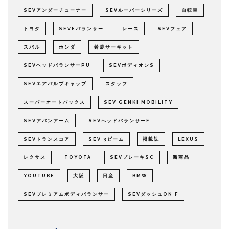
SEVアンダーチューナー
SEVルーパーシリーズ
自転車
トヨタ
SEVEバランサー
レース
SEVフェア
スバル
ホンダ
鈴鹿サーキット
SEVヘッドバランサーPU
SEVボディオンS
SEVエアバルブキャップ
スタッフ
スーパーオートバックス
SEV GENKI MOBILITY
SEVアバンアーム
SEVヘッドバランサーF
SEVトランスコア
SEV 3ビーム
掲載誌
LEXUS
レクサス
TOYOTA
SEVブレーキSC
新商品
YOUTUBE
大阪
日産
BMW
SEVプレミアムボディバランサー
SEVダッシュON F