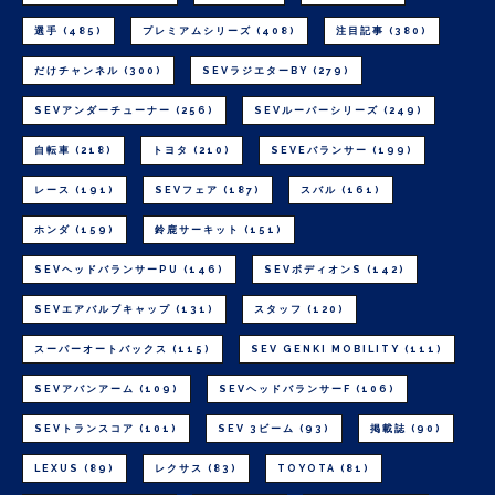
選手
(485)
プレミアムシリーズ
(408)
注目記事
(380)
だけチャンネル
(300)
SEVラジエターBY
(279)
SEVアンダーチューナー
(256)
SEVルーパーシリーズ
(249)
自転車
(218)
トヨタ
(210)
SEVEバランサー
(199)
レース
(191)
SEVフェア
(187)
スバル
(161)
ホンダ
(159)
鈴鹿サーキット
(151)
SEVヘッドバランサーPU
(146)
SEVボディオンS
(142)
SEVエアバルブキャップ
(131)
スタッフ
(120)
スーパーオートバックス
(115)
SEV GENKI MOBILITY
(111)
SEVアバンアーム
(109)
SEVヘッドバランサーF
(106)
SEVトランスコア
(101)
SEV 3ビーム
(93)
掲載誌
(90)
LEXUS
(89)
レクサス
(83)
TOYOTA
(81)