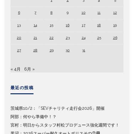
6
7
8
9
10
11
12
13
14
15
16
17
18
19
20
21
22
23
24
25
26
27
28
29
30
31
« 4月
6月 »
最近の投稿
茨城県10/2：「SEVチャリティ走行会2026」開催
阿部：何やら準備中！？
宮村：明日からスタッフ村松プロデュース強化週間です！
黒沼：2026スーパー耐久オートポリスその②🏁