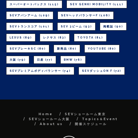
スーパーオートバックス
(115)
SEV GENKI MOBILITY
(111)
SEVアバンアーム
(109)
SEVヘッドバランサーF
(106)
SEVトランスコア
(101)
SEV 3ビーム
(93)
掲載誌
(90)
LEXUS
(89)
レクサス
(83)
TOYOTA
(81)
SEVブレーキSC
(80)
新商品
(80)
YOUTUBE
(80)
大阪
(79)
日産
(77)
BMW
(76)
SEVプレミアムボディバランサー
(74)
SEVダッシュON F
(72)
Home
SEVショールーム東京
SEVショールーム大阪
Topics＆Event
About us
開催スケジュール