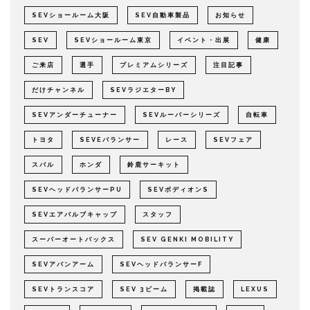
SEVショールーム大阪
SEV自動車製品
お知らせ
SEV
SEVショールーム東京
イベント・出展
健康
ご来店
選手
プレミアムシリーズ
注目記事
だけチャンネル
SEVラジエターBY
SEVアンダーチューナー
SEVルーパーシリーズ
自転車
トヨタ
SEVEバランサー
レース
SEVフェア
スバル
ホンダ
鈴鹿サーキット
SEVヘッドバランサーPU
SEVボディオンS
SEVエアバルブキャップ
スタッフ
スーパーオートバックス
SEV GENKI MOBILITY
SEVアバンアーム
SEVヘッドバランサーF
SEVトランスコア
SEV 3ビーム
掲載誌
LEXUS