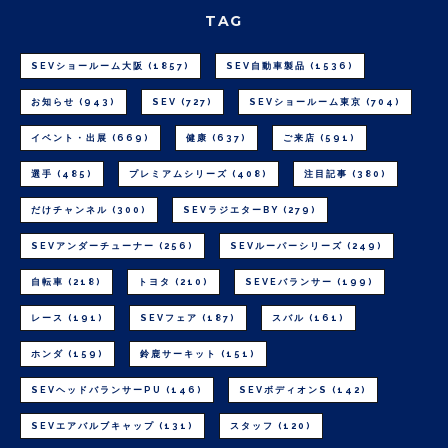
TAG
SEVショールーム大阪
(1857)
SEV自動車製品
(1536)
お知らせ
(943)
SEV
(727)
SEVショールーム東京
(704)
イベント・出展
(669)
健康
(637)
ご来店
(591)
選手
(485)
プレミアムシリーズ
(408)
注目記事
(380)
だけチャンネル
(300)
SEVラジエターBY
(279)
SEVアンダーチューナー
(256)
SEVルーパーシリーズ
(249)
自転車
(218)
トヨタ
(210)
SEVEバランサー
(199)
レース
(191)
SEVフェア
(187)
スバル
(161)
ホンダ
(159)
鈴鹿サーキット
(151)
SEVヘッドバランサーPU
(146)
SEVボディオンS
(142)
SEVエアバルブキャップ
(131)
スタッフ
(120)