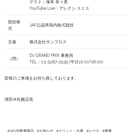
ゲスト：
塚本 奈々美
YouTube Live：
アレクシ スミス
競技格
JAF公認準国内格式競技
式
主催
株式会社サンプロス
D1 GRAND PRIX 事務局
（問）
TEL：03-5287-2939
(平日10:00?18:00)
皆様のご来場をお待ち致しております。
津田＠札幌店長
SEV自動車製品
お知らせ
イベント・出展
レース
健康