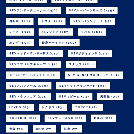
SEVアンダーチューナー
(256)
SEVルーパーシリーズ
(249)
自転車
(218)
トヨタ
(210)
SEVEバランサー
(199)
レース
(192)
SEVフェア
(187)
スバル
(161)
ホンダ
(159)
鈴鹿サーキット
(151)
SEVヘッドバランサーPU
(147)
SEVボディオンS
(142)
SEVエアバルブキャップ
(131)
スタッフ
(121)
スーパーオートバックス
(115)
SEV GENKI MOBILITY
(111)
SEVアバンアーム
(109)
SEVヘッドバランサーF
(106)
SEVトランスコア
(101)
SEV 3ビーム
(93)
掲載誌
(90)
LEXUS
(89)
レクサス
(83)
TOYOTA
(81)
YOUTUBE
(81)
SEVブレーキSC
(80)
新商品
(80)
大阪
(79)
BMW
(77)
日産
(77)