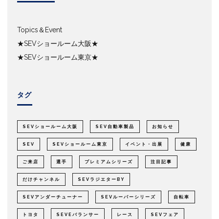
Topics＆Event
★SEVショールーム大阪★
★SEVショールーム東京★
タグ
SEVショールーム大阪
SEV自動車製品
お知らせ
SEV
SEVショールーム東京
イベント・出展
健康
ご来店
選手
プレミアムシリーズ
注目記事
だけチャンネル
SEVラジエターBY
SEVアンダーチューナー
SEVルーパーシリーズ
自転車
トヨタ
SEVEバランサー
レース
SEVフェア