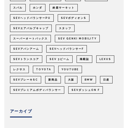
スバル
ホンダ
鈴鹿サーキット
SEVヘッドバランサーPU
SEVボディオンS
SEVエアバルブキャップ
スタッフ
スーパーオートバックス
SEV GENKI MOBILITY
SEVアバンアーム
SEVヘッドバランサーF
SEVトランスコア
SEV 3ビーム
掲載誌
LEXUS
レクサス
TOYOTA
YOUTUBE
SEVブレーキSC
新商品
大阪
BMW
日産
SEVプレミアムボディバランサー
SEVダッシュON F
アーカイブ