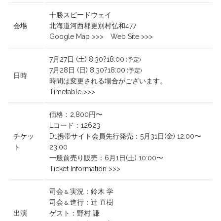
十勝スピードウェイ
会場
北海道河西郡更別村弘和477
Google Map >>>
Web Site >>>
7月27日 (土)
8:30?18:00
(予定)
7月28日 (日)
8:30?18:00
(予定)
日時
時間は変更される場合がございます。
Timetable >>>
価格：
2,800円〜
Lコード：
12623
チケッ
D1携帯サイト会員先行発売：
5月31日(金) 12:00〜
ト
23:00
一般前売り販売：
6月1日(土) 10:00〜
Ticket Information >>>
司会
実況：
鈴木 学
&
司会
進行：
辻 直樹
&
出演
ゲスト：
野村 謙