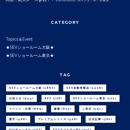
2026年8月8日
SEVショールーム東京
CATEGORY
Topics＆Event
★SEVショールーム大阪★
★SEVショールーム東京★
TAG
SEVショールーム大阪
(1860)
SEV自動車製品
(1536)
お知らせ
(944)
SEV
(728)
SEVショールーム東京
(705)
イベント・出展
(669)
健康
(637)
ご来店
(591)
選手
(486)
プレミアムシリーズ
(408)
注目記事
(380)
だけチャンネル
(302)
SEVラジエターBY
(279)