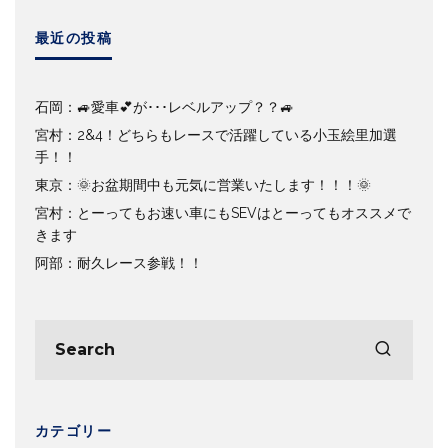
最近の投稿
石岡：🚙愛車💕が･･･レベルアップ？？🚙
宮村：2&4！どちらもレースで活躍している小玉絵里加選
手！！
東京：🌞お盆期間中も元気に営業いたします！！！🌞
宮村：とーってもお速い車にもSEVはとーってもオススメで
きます
阿部：耐久レース参戦！！
カテゴリー