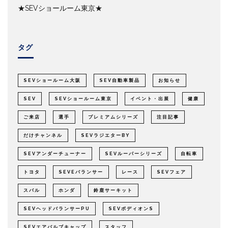
★SEVショールーム東京★
タグ
SEVショールーム大阪
SEV自動車製品
お知らせ
SEV
SEVショールーム東京
イベント・出展
健康
ご来店
選手
プレミアムシリーズ
注目記事
だけチャンネル
SEVラジエターBY
SEVアンダーチューナー
SEVルーパーシリーズ
自転車
トヨタ
SEVEバランサー
レース
SEVフェア
スバル
ホンダ
鈴鹿サーキット
SEVヘッドバランサーPU
SEVボディオンS
SEVエアバルブキャップ
スタッフ