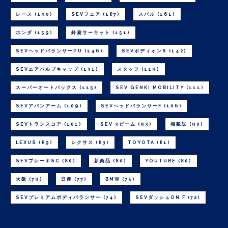
レース
(190)
SEVフェア
(187)
スバル
(161)
ホンダ
(159)
鈴鹿サーキット
(151)
SEVヘッドバランサーPU
(146)
SEVボディオンS
(142)
SEVエアバルブキャップ
(131)
スタッフ
(119)
スーパーオートバックス
(115)
SEV GENKI MOBILITY
(111)
SEVアバンアーム
(109)
SEVヘッドバランサーF
(106)
SEVトランスコア
(101)
SEV 3ビーム
(93)
掲載誌
(90)
LEXUS
(89)
レクサス
(83)
TOYOTA
(81)
SEVブレーキSC
(80)
新商品
(80)
YOUTUBE
(80)
大阪
(79)
日産
(77)
BMW
(75)
SEVプレミアムボディバランサー
(74)
SEVダッシュON F
(72)