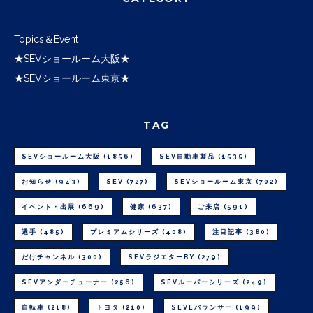
Topics＆Event
★SEVショールーム大阪★
★SEVショールーム東京★
TAG
SEVショールーム大阪
(1856)
SEV自動車製品
(1535)
お知らせ
(943)
SEV
(727)
SEVショールーム東京
(702)
イベント・出展
(669)
健康
(637)
ご来店
(591)
選手
(485)
プレミアムシリーズ
(408)
注目記事
(380)
だけチャンネル
(300)
SEVラジエターBY
(279)
SEVアンダーチューナー
(256)
SEVルーパーシリーズ
(249)
自転車
(218)
トヨタ
(210)
SEVEバランサー
(199)