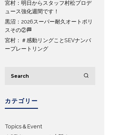
宮村：明日からスタッフ村松プロデ
ュース強化週間です！
黒沼：2026スーパー耐久オートポリ
スその②🏁
宮村：＃感動リングことSEVナンバ
ープレートリング
カテゴリー
Topics＆Event