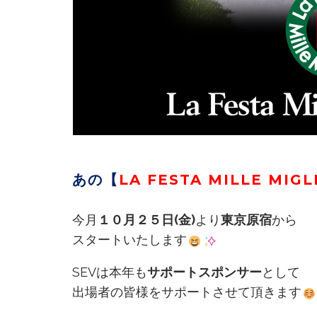
あの【
LA FESTA MILLE MIG
今月
１０月２５日(金)
より
東京原宿
から
スタートいたします
SEVは本年も
サポートスポンサー
として
出場者の皆様をサポートさせて頂きます