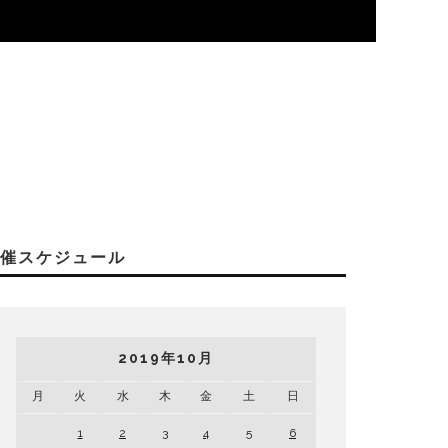
開催スケジュール
2019年10月
月
火
水
木
金
土
日
1
2
3
4
5
6