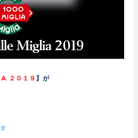
LIA ２０１９
】が