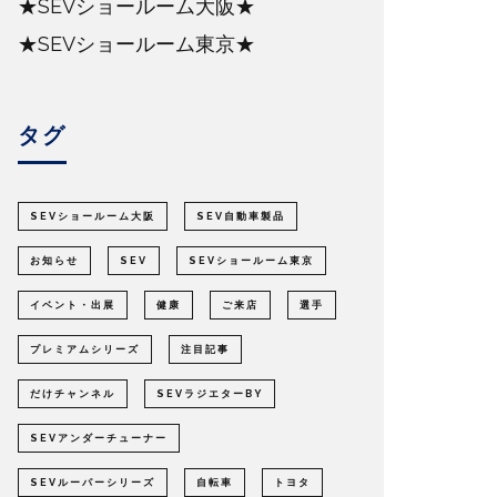
★SEVショールーム大阪★
★SEVショールーム東京★
タグ
SEVショールーム大阪
SEV自動車製品
お知らせ
SEV
SEVショールーム東京
イベント・出展
健康
ご来店
選手
プレミアムシリーズ
注目記事
だけチャンネル
SEVラジエターBY
SEVアンダーチューナー
SEVルーパーシリーズ
自転車
トヨタ