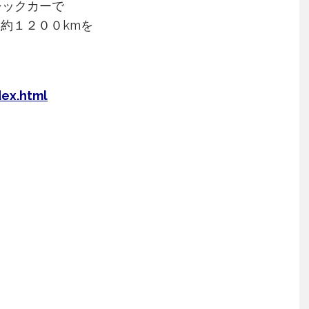
シックカーで
約１２００kmを
ex.html