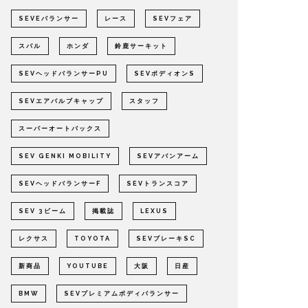
SEVEバランサー
レース
SEVフェア
スバル
ホンダ
鈴鹿サーキット
SEVヘッドバランサーPU
SEVボディオンS
SEVエアバルブキャップ
スタッフ
スーパーオートバックス
SEV GENKI MOBILITY
SEVアバンアーム
SEVヘッドバランサーF
SEVトランスコア
SEV 3ビーム
掲載誌
LEXUS
レクサス
TOYOTA
SEVブレーキSC
新商品
YOUTUBE
大阪
日産
BMW
SEVプレミアムボディバランサー