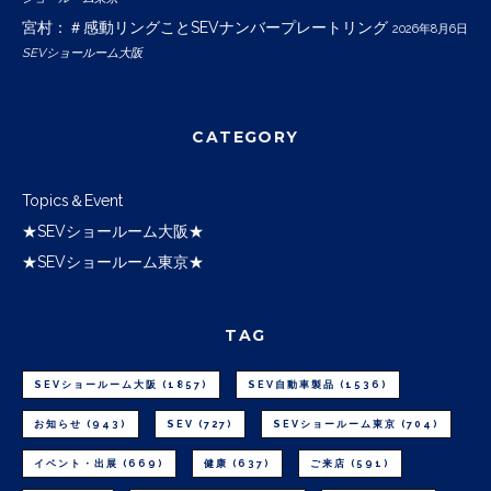
宮村：＃感動リングことSEVナンバープレートリング
2026年8月6日
SEVショールーム大阪
CATEGORY
Topics＆Event
★SEVショールーム大阪★
★SEVショールーム東京★
TAG
SEVショールーム大阪
(1857)
SEV自動車製品
(1536)
お知らせ
(943)
SEV
(727)
SEVショールーム東京
(704)
イベント・出展
(669)
健康
(637)
ご来店
(591)