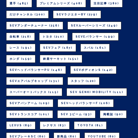
選手
(485)
プレミアムシリーズ
(408)
注目記事
(380)
だけチャンネル
(300)
SEVラジエターBY
(279)
SEVアンダーチューナー
(256)
SEVルーパーシリーズ
(249)
自転車
(218)
トヨタ
(210)
SEVEバランサー
(199)
レース
(191)
SEVフェア
(187)
スバル
(161)
ホンダ
(159)
鈴鹿サーキット
(151)
SEVヘッドバランサーPU
(146)
SEVボディオンS
(142)
SEVエアバルブキャップ
(131)
スタッフ
(120)
スーパーオートバックス
(115)
SEV GENKI MOBILITY
(111)
SEVアバンアーム
(109)
SEVヘッドバランサーF
(106)
SEVトランスコア
(101)
SEV 3ビーム
(93)
掲載誌
(90)
LEXUS
(89)
レクサス
(83)
TOYOTA
(81)
SEVブレーキSC
(80)
新商品
(80)
YOUTUBE
(80)