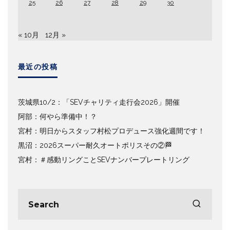
25
26
27
28
29
30
« 10月
12月 »
最近の投稿
茨城県10/2：「SEVチャリティ走行会2026」開催
阿部：何やら準備中！？
宮村：明日からスタッフ村松プロデュース強化週間です！
黒沼：2026スーパー耐久オートポリスその②🏁
宮村：＃感動リングことSEVナンバープレートリング