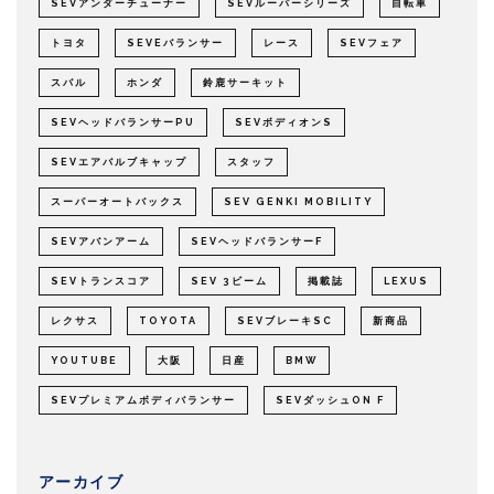
SEVアンダーチューナー
SEVルーパーシリーズ
自転車
トヨタ
SEVEバランサー
レース
SEVフェア
スバル
ホンダ
鈴鹿サーキット
SEVヘッドバランサーPU
SEVボディオンS
SEVエアバルブキャップ
スタッフ
スーパーオートバックス
SEV GENKI MOBILITY
SEVアバンアーム
SEVヘッドバランサーF
SEVトランスコア
SEV 3ビーム
掲載誌
LEXUS
レクサス
TOYOTA
SEVブレーキSC
新商品
YOUTUBE
大阪
日産
BMW
SEVプレミアムボディバランサー
SEVダッシュON F
アーカイブ