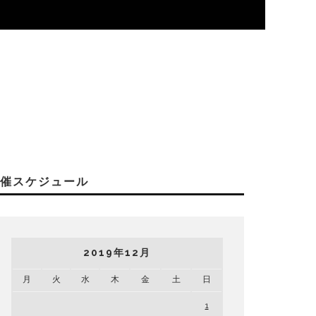
開催スケジュール
2019年12月
月
火
水
木
金
土
日
1