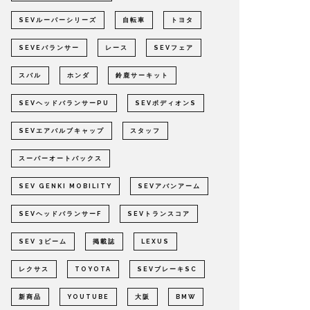
SEVルーパーシリーズ
自転車
トヨタ
SEVEバランサー
レース
SEVフェア
スバル
ホンダ
鈴鹿サーキット
SEVヘッドバランサーPU
SEVボディオンS
SEVエアバルブキャップ
スタッフ
スーパーオートバックス
SEV GENKI MOBILITY
SEVアバンアーム
SEVヘッドバランサーF
SEVトランスコア
SEV 3ビーム
掲載誌
LEXUS
レクサス
TOYOTA
SEVブレーキSC
新商品
YOUTUBE
大阪
BMW