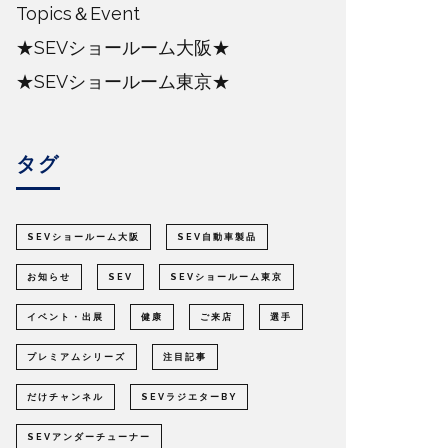
Topics＆Event
★SEVショールーム大阪★
★SEVショールーム東京★
タグ
SEVショールーム大阪
SEV自動車製品
お知らせ
SEV
SEVショールーム東京
イベント・出展
健康
ご来店
選手
プレミアムシリーズ
注目記事
だけチャンネル
SEVラジエターBY
SEVアンダーチューナー