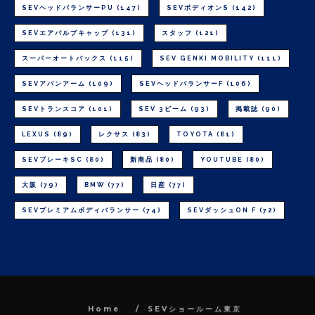
SEVヘッドバランサーPU
(147)
SEVボディオンS
(142)
SEVエアバルブキャップ
(131)
スタッフ
(121)
スーパーオートバックス
(115)
SEV GENKI MOBILITY
(111)
SEVアバンアーム
(109)
SEVヘッドバランサーF
(106)
SEVトランスコア
(101)
SEV 3ビーム
(93)
掲載誌
(90)
LEXUS
(89)
レクサス
(83)
TOYOTA
(81)
SEVブレーキSC
(80)
新商品
(80)
YOUTUBE
(80)
大阪
(79)
BMW
(77)
日産
(77)
SEVプレミアムボディバランサー
(74)
SEVダッシュON F
(72)
Home
SEVショールーム東京