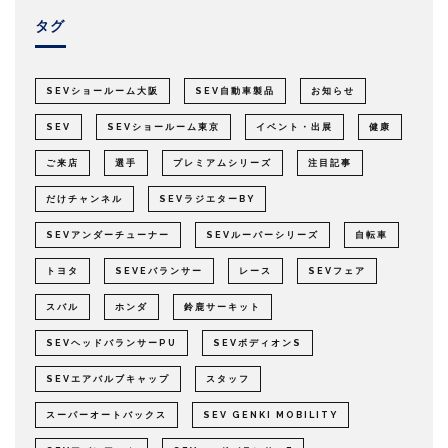
タグ
SEVショールーム大阪
SEV自動車製品
お知らせ
SEV
SEVショールーム東京
イベント・出展
健康
ご来店
選手
プレミアムシリーズ
注目記事
だけチャンネル
SEVラジエターBY
SEVアンダーチューナー
SEVルーパーシリーズ
自転車
トヨタ
SEVEバランサー
レース
SEVフェア
スバル
ホンダ
鈴鹿サーキット
SEVヘッドバランサーPU
SEVボディオンS
SEVエアバルブキャップ
スタッフ
スーパーオートバックス
SEV GENKI MOBILITY