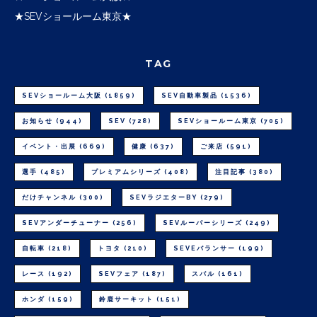
★SEVショールーム東京★
TAG
SEVショールーム大阪
(1859)
SEV自動車製品
(1536)
お知らせ
(944)
SEV
(728)
SEVショールーム東京
(705)
イベント・出展
(669)
健康
(637)
ご来店
(591)
選手
(485)
プレミアムシリーズ
(408)
注目記事
(380)
だけチャンネル
(300)
SEVラジエターBY
(279)
SEVアンダーチューナー
(256)
SEVルーパーシリーズ
(249)
自転車
(218)
トヨタ
(210)
SEVEバランサー
(199)
レース
(192)
SEVフェア
(187)
スバル
(161)
ホンダ
(159)
鈴鹿サーキット
(151)