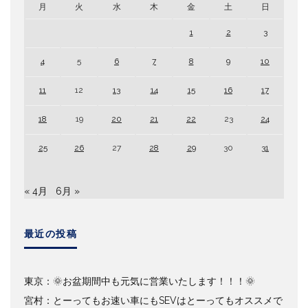
月
火
水
木
金
土
日
1
2
3
4
5
6
7
8
9
10
11
12
13
14
15
16
17
18
19
20
21
22
23
24
25
26
27
28
29
30
31
« 4月
6月 »
最近の投稿
東京：🌞お盆期間中も元気に営業いたします！！！🌞
宮村：とーってもお速い車にもSEVはとーってもオススメで