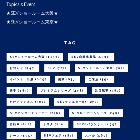
Topics＆Event
★SEVショールーム大阪★
★SEVショールーム東京★
TAG
SEVショールーム大阪
(1856)
SEV自動車製品
(1536)
お知らせ
(943)
SEV
(727)
SEVショールーム東京
(703)
イベント・出展
(669)
健康
(637)
ご来店
(591)
選手
(485)
プレミアムシリーズ
(408)
注目記事
(380)
だけチャンネル
(300)
SEVラジエターBY
(279)
SEVアンダーチューナー
(256)
SEVルーパーシリーズ
(249)
自転車
(218)
トヨタ
(210)
SEVEバランサー
(199)
レース
(191)
SEVフェア
(187)
スバル
(161)