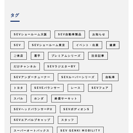
タグ
SEVショールーム大阪
SEV自動車製品
お知らせ
SEV
SEVショールーム東京
イベント・出展
健康
ご来店
選手
プレミアムシリーズ
注目記事
だけチャンネル
SEVラジエターBY
SEVアンダーチューナー
SEVルーパーシリーズ
自転車
トヨタ
SEVEバランサー
レース
SEVフェア
スバル
ホンダ
鈴鹿サーキット
SEVヘッドバランサーPU
SEVボディオンS
SEVエアバルブキャップ
スタッフ
スーパーオートバックス
SEV GENKI MOBILITY