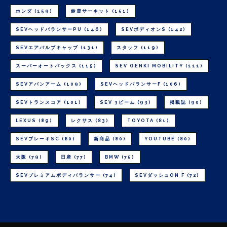
ホンダ
(159)
鈴鹿サーキット
(151)
SEVヘッドバランサーPU
(146)
SEVボディオンS
(142)
SEVエアバルブキャップ
(131)
スタッフ
(119)
スーパーオートバックス
(115)
SEV GENKI MOBILITY
(111)
SEVアバンアーム
(109)
SEVヘッドバランサーF
(106)
SEVトランスコア
(101)
SEV 3ビーム
(93)
掲載誌
(90)
LEXUS
(89)
レクサス
(83)
TOYOTA
(81)
SEVブレーキSC
(80)
新商品
(80)
YOUTUBE
(80)
大阪
(79)
日産
(77)
BMW
(75)
SEVプレミアムボディバランサー
(74)
SEVダッシュON F
(72)