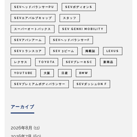
SEVヘッドバランサーPU
SEVボディオンS
SEVエアバルブキャップ
スタッフ
スーパーオートバックス
SEV GENKI MOBILITY
SEVアバンアーム
SEVヘッドバランサーF
SEVトランスコア
SEV 3ビーム
掲載誌
LEXUS
レクサス
TOYOTA
SEVブレーキSC
新商品
YOUTUBE
大阪
日産
BMW
SEVプレミアムボディバランサー
SEVダッシュON F
アーカイブ
2026年8月
(11)
2026年7月
(60)