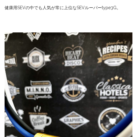
健康用SEVの中でも人気が常に上位なSEVルーパーtype3G。