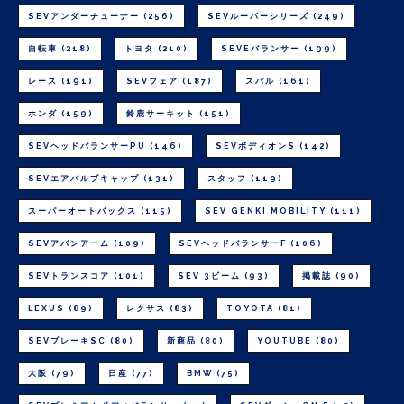
SEVアンダーチューナー
(256)
SEVルーパーシリーズ
(249)
自転車
(218)
トヨタ
(210)
SEVEバランサー
(199)
レース
(191)
SEVフェア
(187)
スバル
(161)
ホンダ
(159)
鈴鹿サーキット
(151)
SEVヘッドバランサーPU
(146)
SEVボディオンS
(142)
SEVエアバルブキャップ
(131)
スタッフ
(119)
スーパーオートバックス
(115)
SEV GENKI MOBILITY
(111)
SEVアバンアーム
(109)
SEVヘッドバランサーF
(106)
SEVトランスコア
(101)
SEV 3ビーム
(93)
掲載誌
(90)
LEXUS
(89)
レクサス
(83)
TOYOTA
(81)
SEVブレーキSC
(80)
新商品
(80)
YOUTUBE
(80)
大阪
(79)
日産
(77)
BMW
(75)