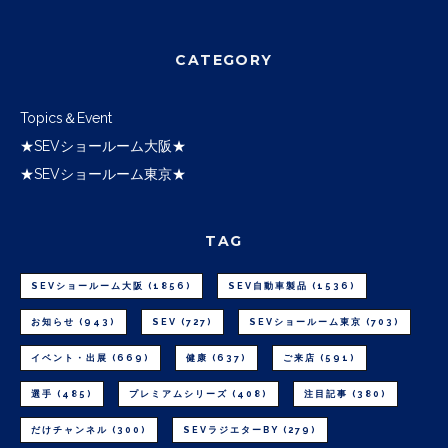
CATEGORY
Topics＆Event
★SEVショールーム大阪★
★SEVショールーム東京★
TAG
SEVショールーム大阪
(1856)
SEV自動車製品
(1536)
お知らせ
(943)
SEV
(727)
SEVショールーム東京
(703)
イベント・出展
(669)
健康
(637)
ご来店
(591)
選手
(485)
プレミアムシリーズ
(408)
注目記事
(380)
だけチャンネル
(300)
SEVラジエターBY
(279)