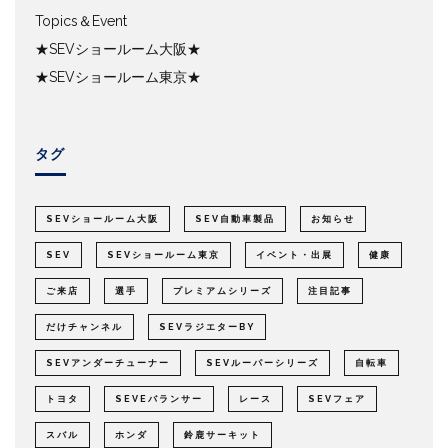
Topics＆Event
★SEVショールーム大阪★
★SEVショールーム東京★
タグ
SEVショールーム大阪
SEV自動車製品
お知らせ
SEV
SEVショールーム東京
イベント・出展
健康
ご来店
選手
プレミアムシリーズ
注目記事
だけチャンネル
SEVラジエターBY
SEVアンダーチューナー
SEVルーパーシリーズ
自転車
トヨタ
SEVEバランサー
レース
SEVフェア
スバル
ホンダ
鈴鹿サーキット