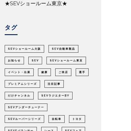
★SEVショールーム東京★
タグ
SEVショールーム大阪
SEV自動車製品
お知らせ
SEV
SEVショールーム東京
イベント・出展
健康
ご来店
選手
プレミアムシリーズ
注目記事
だけチャンネル
SEVラジエターBY
SEVアンダーチューナー
SEVルーパーシリーズ
自転車
トヨタ
SEVEバランサー
レース
SEVフェア