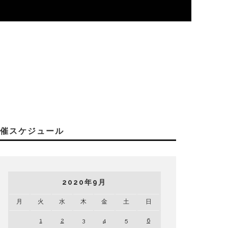
開催スケジュール
2020年9月
月
火
水
木
金
土
日
1
2
3
4
5
6