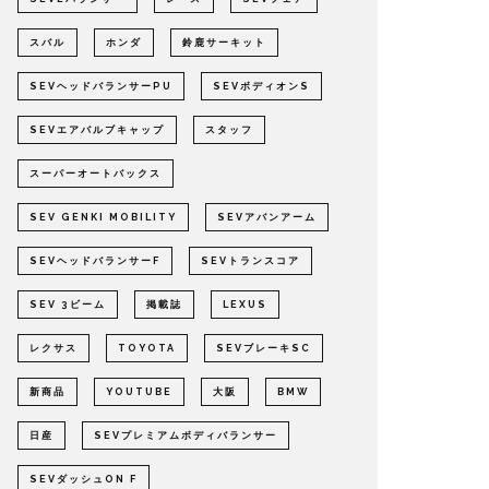
スバル
ホンダ
鈴鹿サーキット
SEVヘッドバランサーPU
SEVボディオンS
SEVエアバルブキャップ
スタッフ
スーパーオートバックス
SEV GENKI MOBILITY
SEVアバンアーム
SEVヘッドバランサーF
SEVトランスコア
SEV 3ビーム
掲載誌
LEXUS
レクサス
TOYOTA
SEVブレーキSC
新商品
YOUTUBE
大阪
BMW
日産
SEVプレミアムボディバランサー
SEVダッシュON F