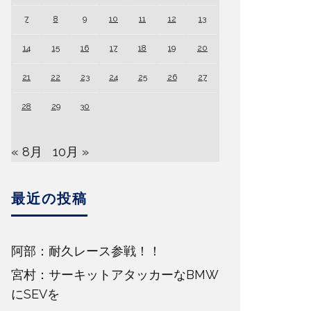
7
8
9
10
11
12
13
14
15
16
17
18
19
20
21
22
23
24
25
26
27
28
29
30
« 8月
10月 »
最近の投稿
阿部：耐久レース参戦！！
宮村：サーキットアタッカーなBMW
にSEVを