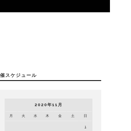
開催スケジュール
2020年11月
月
火
水
木
金
土
日
1