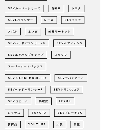
SEVルーパーシリーズ
自転車
トヨタ
SEVEバランサー
レース
SEVフェア
スバル
ホンダ
鈴鹿サーキット
SEVヘッドバランサーPU
SEVボディオンS
SEVエアバルブキャップ
スタッフ
スーパーオートバックス
SEV GENKI MOBILITY
SEVアバンアーム
SEVヘッドバランサーF
SEVトランスコア
SEV 3ビーム
掲載誌
LEXUS
レクサス
TOYOTA
SEVブレーキSC
新商品
YOUTUBE
大阪
日産