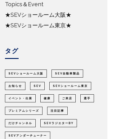
Topics＆Event
★SEVショールーム大阪★
★SEVショールーム東京★
タグ
SEVショールーム大阪
SEV自動車製品
お知らせ
SEV
SEVショールーム東京
イベント・出展
健康
ご来店
選手
プレミアムシリーズ
注目記事
だけチャンネル
SEVラジエターBY
SEVアンダーチューナー