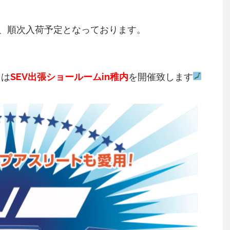
、順次入荷予定となっております。
日
は
SEV出張ショールームin稚内
を開催致します