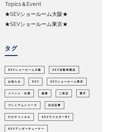
Topics＆Event
★SEVショールーム大阪★
★SEVショールーム東京★
タグ
SEVショールーム大阪
SEV自動車製品
お知らせ
SEV
SEVショールーム東京
イベント・出展
健康
ご来店
選手
プレミアムシリーズ
注目記事
だけチャンネル
SEVラジエターBY
SEVアンダーチューナー