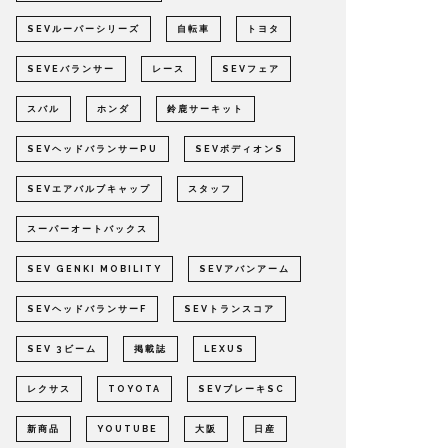
SEVルーパーシリーズ
自転車
トヨタ
SEVEバランサー
レース
SEVフェア
スバル
ホンダ
鈴鹿サーキット
SEVヘッドバランサーPU
SEVボディオンS
SEVエアバルブキャップ
スタッフ
スーパーオートバックス
SEV GENKI MOBILITY
SEVアバンアーム
SEVヘッドバランサーF
SEVトランスコア
SEV 3ビーム
掲載誌
LEXUS
レクサス
TOYOTA
SEVブレーキSC
新商品
YOUTUBE
大阪
日産