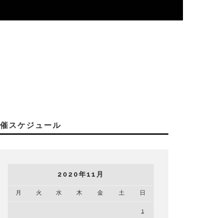
開催スケジュール
2020年11月
月
火
水
木
金
土
日
1