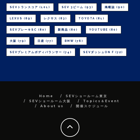
SEVトランスコア
(101)
SEV 3ビーム
(93)
掲載誌
(90)
LEXUS
(89)
レクサス
(83)
TOYOTA
(81)
SEVブレーキSC
(80)
新商品
(80)
YOUTUBE
(80)
大阪
(79)
日産
(77)
BMW
(76)
SEVプレミアムボディバランサー
(74)
SEVダッシュON F
(72)
Home
SEVショールーム東京
SEVショールーム大阪
Topics＆Event
About us
開催スケジュール