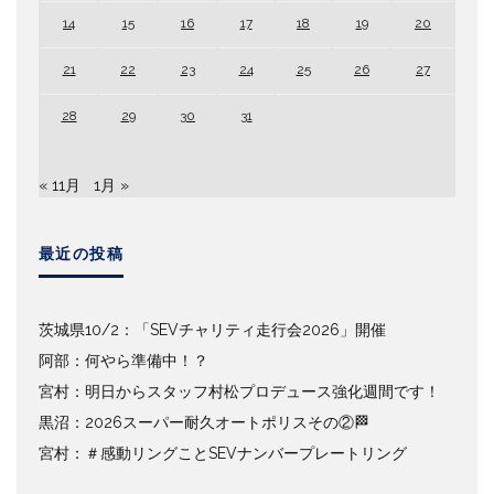
14
15
16
17
18
19
20
21
22
23
24
25
26
27
28
29
30
31
« 11月
1月 »
最近の投稿
茨城県10/2：「SEVチャリティ走行会2026」開催
阿部：何やら準備中！？
宮村：明日からスタッフ村松プロデュース強化週間です！
黒沼：2026スーパー耐久オートポリスその②🏁
宮村：＃感動リングことSEVナンバープレートリング