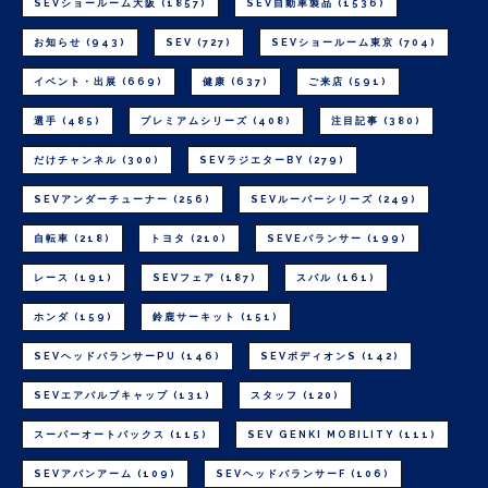
SEVショールーム大阪
(1857)
SEV自動車製品
(1536)
お知らせ
(943)
SEV
(727)
SEVショールーム東京
(704)
イベント・出展
(669)
健康
(637)
ご来店
(591)
選手
(485)
プレミアムシリーズ
(408)
注目記事
(380)
だけチャンネル
(300)
SEVラジエターBY
(279)
SEVアンダーチューナー
(256)
SEVルーパーシリーズ
(249)
自転車
(218)
トヨタ
(210)
SEVEバランサー
(199)
レース
(191)
SEVフェア
(187)
スバル
(161)
ホンダ
(159)
鈴鹿サーキット
(151)
SEVヘッドバランサーPU
(146)
SEVボディオンS
(142)
SEVエアバルブキャップ
(131)
スタッフ
(120)
スーパーオートバックス
(115)
SEV GENKI MOBILITY
(111)
SEVアバンアーム
(109)
SEVヘッドバランサーF
(106)