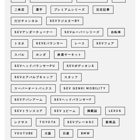
ご来店
選手
プレミアムシリーズ
注目記事
だけチャンネル
SEVラジエターBY
SEVアンダーチューナー
SEVルーパーシリーズ
自転車
トヨタ
SEVEバランサー
レース
SEVフェア
スバル
ホンダ
鈴鹿サーキット
SEVヘッドバランサーPU
SEVボディオンS
SEVエアバルブキャップ
スタッフ
スーパーオートバックス
SEV GENKI MOBILITY
SEVアバンアーム
SEVヘッドバランサーF
SEVトランスコア
SEV 3ビーム
掲載誌
LEXUS
レクサス
TOYOTA
SEVブレーキSC
新商品
YOUTUBE
大阪
日産
BMW