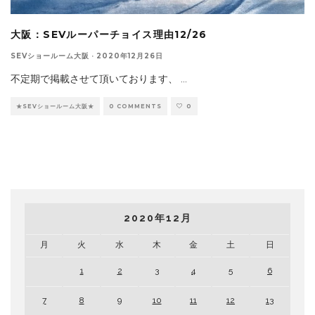
大阪：SEVルーパーチョイス理由12/26
SEVショールーム大阪
·
2020年12月26日
不定期で掲載させて頂いております、
...
★SEVショールーム大阪★
0 COMMENTS
0
2020年12月
月
火
水
木
金
土
日
1
2
3
4
5
6
7
8
9
10
11
12
13