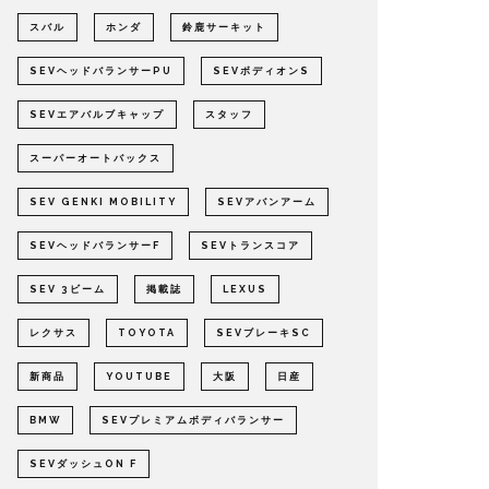
スバル
ホンダ
鈴鹿サーキット
SEVヘッドバランサーPU
SEVボディオンS
SEVエアバルブキャップ
スタッフ
スーパーオートバックス
SEV GENKI MOBILITY
SEVアバンアーム
SEVヘッドバランサーF
SEVトランスコア
SEV 3ビーム
掲載誌
LEXUS
レクサス
TOYOTA
SEVブレーキSC
新商品
YOUTUBE
大阪
日産
BMW
SEVプレミアムボディバランサー
SEVダッシュON F