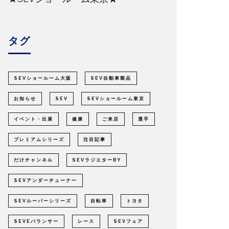
タグ
SEVショールーム大阪
SEV自動車製品
お知らせ
SEV
SEVショールーム東京
イベント・出展
健康
ご来店
選手
プレミアムシリーズ
注目記事
だけチャンネル
SEVラジエターBY
SEVアンダーチューナー
SEVルーパーシリーズ
自転車
トヨタ
SEVEバランサー
レース
SEVフェア