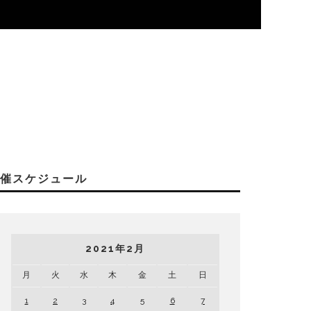
開催スケジュール
2021年2月
月
火
水
木
金
土
日
1
2
3
4
5
6
7