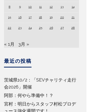
8
9
10
11
12
13
14
15
16
17
18
19
20
21
22
23
24
25
26
27
28
« 1月
3月 »
最近の投稿
茨城県10/2：「SEVチャリティ走行
会2026」開催
阿部：何やら準備中！？
宮村：明日からスタッフ村松プロデ
ュース強化週間です！