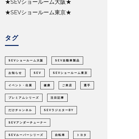
★SEVショールーム大阪★
★SEVショールーム東京★
タグ
SEVショールーム大阪
SEV自動車製品
お知らせ
SEV
SEVショールーム東京
イベント・出展
健康
ご来店
選手
プレミアムシリーズ
注目記事
だけチャンネル
SEVラジエターBY
SEVアンダーチューナー
SEVルーパーシリーズ
自転車
トヨタ