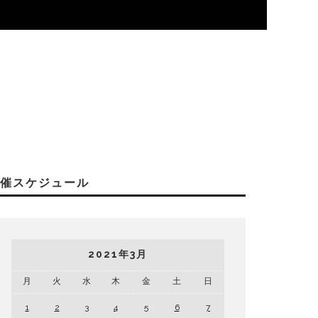
開催スケジュール
2021年3月
月
火
水
木
金
土
日
1
2
3
4
5
6
7