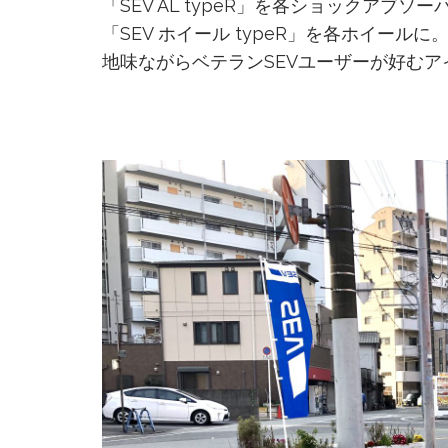
「SEV AL typeR」を各ショックアブソ
「SEV ホイール typeR」を各ホイールに
地味ながらベテランSEVユーザーが好む