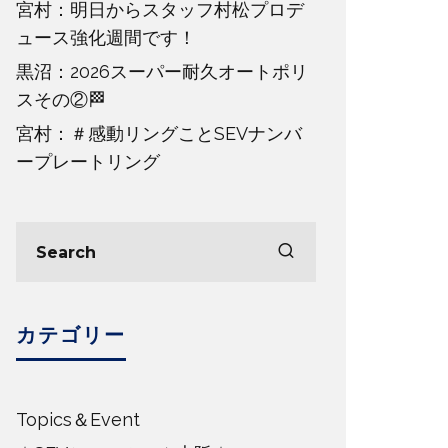
宮村：明日からスタッフ村松プロデ
ュース強化週間です！
黒沼：2026スーパー耐久オートポリ
スその②🏁
宮村：＃感動リングことSEVナンバ
ープレートリング
カテゴリー
Topics＆Event