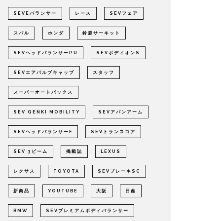
SEVEバランサー
レース
SEVフェア
スバル
ホンダ
鈴鹿サーキット
SEVヘッドバランサーPU
SEVボディオンS
SEVエアバルブキャップ
スタッフ
スーパーオートバックス
SEV GENKI MOBILITY
SEVアバンアーム
SEVヘッドバランサーF
SEVトランスコア
SEV 3ビーム
掲載誌
LEXUS
レクサス
TOYOTA
SEVブレーキSC
新商品
YOUTUBE
大阪
日産
BMW
SEVプレミアムボディバランサー