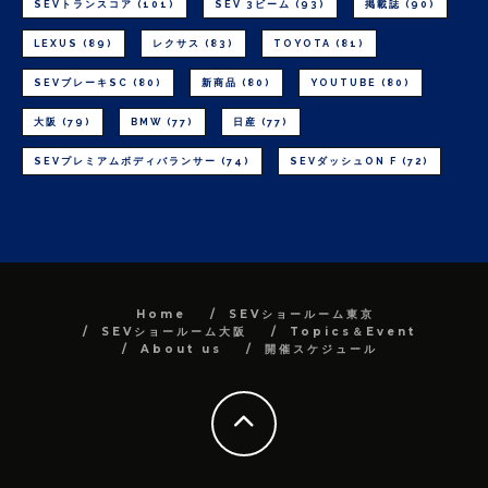
SEVトランスコア
(101)
SEV 3ビーム
(93)
掲載誌
(90)
LEXUS
(89)
レクサス
(83)
TOYOTA
(81)
SEVブレーキSC
(80)
新商品
(80)
YOUTUBE
(80)
大阪
(79)
BMW
(77)
日産
(77)
SEVプレミアムボディバランサー
(74)
SEVダッシュON F
(72)
Home
SEVショールーム東京
SEVショールーム大阪
Topics＆Event
About us
開催スケジュール