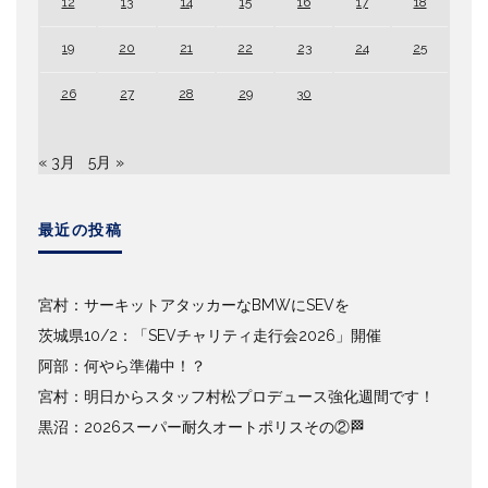
12
13
14
15
16
17
18
19
20
21
22
23
24
25
26
27
28
29
30
« 3月
5月 »
最近の投稿
宮村：サーキットアタッカーなBMWにSEVを
茨城県10/2：「SEVチャリティ走行会2026」開催
阿部：何やら準備中！？
宮村：明日からスタッフ村松プロデュース強化週間です！
黒沼：2026スーパー耐久オートポリスその②🏁