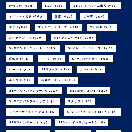
お知らせ
(943)
SEV
(727)
SEVショールーム東京
(704)
イベント・出展
(669)
健康
(637)
ご来店
(591)
選手
(485)
プレミアムシリーズ
(408)
注目記事
(380)
だけチャンネル
(300)
SEVラジエターBY
(279)
SEVアンダーチューナー
(256)
SEVルーパーシリーズ
(249)
自転車
(218)
トヨタ
(210)
SEVEバランサー
(199)
レース
(191)
SEVフェア
(187)
スバル
(161)
ホンダ
(159)
鈴鹿サーキット
(151)
SEVヘッドバランサーPU
(147)
SEVボディオンS
(142)
SEVエアバルブキャップ
(131)
スタッフ
(120)
スーパーオートバックス
(115)
SEV GENKI MOBILITY
(111)
SEVアバンアーム
(109)
SEVヘッドバランサーF
(106)