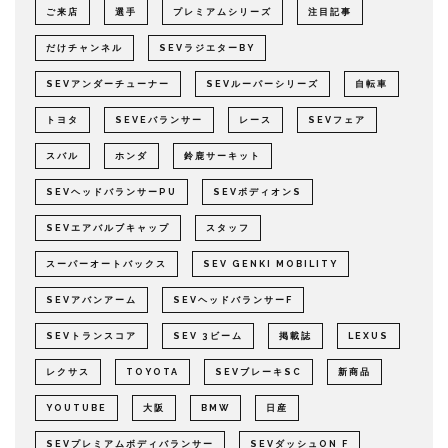
ご来店
選手
プレミアムシリーズ
注目記事
だけチャンネル
SEVラジエターBY
SEVアンダーチューナー
SEVルーパーシリーズ
自転車
トヨタ
SEVEバランサー
レース
SEVフェア
スバル
ホンダ
鈴鹿サーキット
SEVヘッドバランサーPU
SEVボディオンS
SEVエアバルブキャップ
スタッフ
スーパーオートバックス
SEV GENKI MOBILITY
SEVアバンアーム
SEVヘッドバランサーF
SEVトランスコア
SEV 3ビーム
掲載誌
LEXUS
レクサス
TOYOTA
SEVブレーキSC
新商品
YOUTUBE
大阪
BMW
日産
SEVプレミアムボディバランサー
SEVダッシュON F