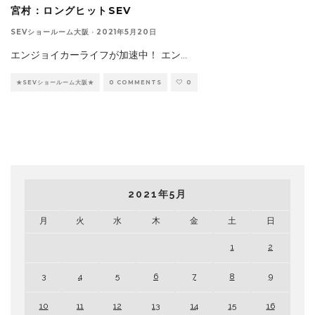
宮村：ロングヒットSEV
SEVショールーム大阪
·
2021年5月20日
エンジョイカーライフが加速中！ エン
...
★SEVショールーム大阪★
0 COMMENTS
0
2021年5月
月
火
水
木
金
土
日
1
2
3
4
5
6
7
8
9
10
11
12
13
14
15
16