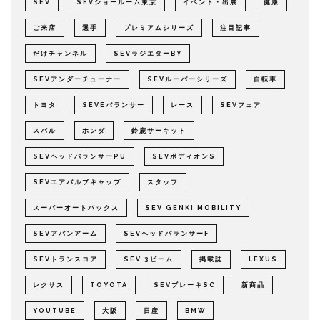
SEV
SEVショールーム東京
イベント・出展
健康
ご来店
選手
プレミアムシリーズ
注目記事
だけチャンネル
SEVラジエターBY
SEVアンダーチューナー
SEVルーパーシリーズ
自転車
トヨタ
SEVEバランサー
レース
SEVフェア
スバル
ホンダ
鈴鹿サーキット
SEVヘッドバランサーPU
SEVボディオンS
SEVエアバルブキャップ
スタッフ
スーパーオートバックス
SEV GENKI MOBILITY
SEVアバンアーム
SEVヘッドバランサーF
SEVトランスコア
SEV 3ビーム
掲載誌
LEXUS
レクサス
TOYOTA
SEVブレーキSC
新商品
YOUTUBE
大阪
日産
BMW