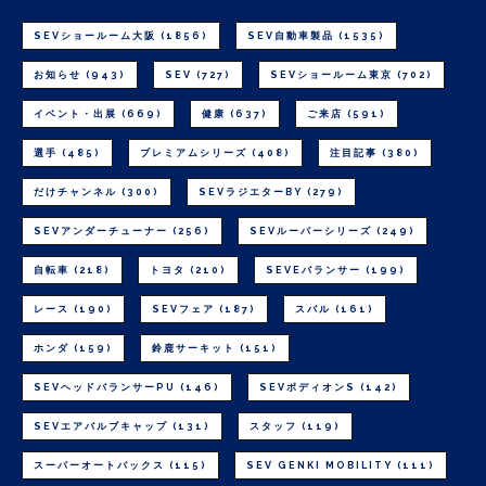
SEVショールーム大阪
(1856)
SEV自動車製品
(1535)
お知らせ
(943)
SEV
(727)
SEVショールーム東京
(702)
イベント・出展
(669)
健康
(637)
ご来店
(591)
選手
(485)
プレミアムシリーズ
(408)
注目記事
(380)
だけチャンネル
(300)
SEVラジエターBY
(279)
SEVアンダーチューナー
(256)
SEVルーパーシリーズ
(249)
自転車
(218)
トヨタ
(210)
SEVEバランサー
(199)
レース
(190)
SEVフェア
(187)
スバル
(161)
ホンダ
(159)
鈴鹿サーキット
(151)
SEVヘッドバランサーPU
(146)
SEVボディオンS
(142)
SEVエアバルブキャップ
(131)
スタッフ
(119)
スーパーオートバックス
(115)
SEV GENKI MOBILITY
(111)