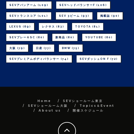
SEVアバンアーム
(109)
SEVヘッドバランサーF
(106)
SEVトランスコア
(101)
SEV 3ビーム
(93)
掲載誌
(90)
LEXUS
(89)
レクサス
(83)
TOYOTA
(81)
SEVブレーキSC
(80)
新商品
(80)
YOUTUBE
(80)
大阪
(79)
日産
(77)
BMW
(75)
SEVプレミアムボディバランサー
(74)
SEVダッシュON F
(72)
Home
SEVショールーム東京
SEVショールーム大阪
Topics＆Event
About us
開催スケジュール