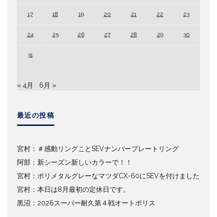
17
18
19
20
21
22
23
24
25
26
27
28
29
30
31
« 4月
6月 »
最近の投稿
宮村：＃感動リングことSEVナンバープレートリング
阿部：新シーズン新しいカラーで！！
宮村：ポリメタルグレーなマツダCX-60にSEVを付けました
宮村：本日は8月最初の定休日です。
黒沼：2026スーパー耐久第４戦オートポリス