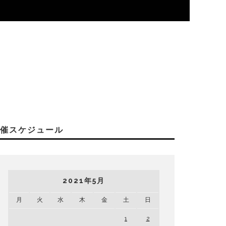
開催スケジュール
2021年5月
月
火
水
木
金
土
日
1
2