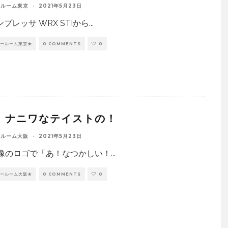
ールーム東京
·
2021年5月23日
プレッサ WRX STIから
...
ョールーム東京★
0 COMMENTS
0
：ナニワなテイストの！
ールーム大阪
·
2021年5月23日
画像のロゴで「あ！なつかしい！
...
ョールーム大阪★
0 COMMENTS
0