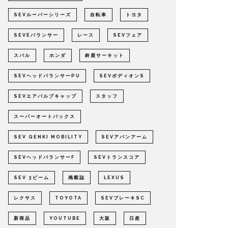
SEVルーパーシリーズ
自転車
トヨタ
SEVEバランサー
レース
SEVフェア
スバル
ホンダ
鈴鹿サーキット
SEVヘッドバランサーPU
SEVボディオンS
SEVエアバルブキャップ
スタッフ
スーパーオートバックス
SEV GENKI MOBILITY
SEVアバンアーム
SEVヘッドバランサーF
SEVトランスコア
SEV 3ビーム
掲載誌
LEXUS
レクサス
TOYOTA
SEVブレーキSC
新商品
YOUTUBE
大阪
日産