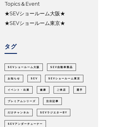
Topics＆Event
★SEVショールーム大阪★
★SEVショールーム東京★
タグ
SEVショールーム大阪
SEV自動車製品
お知らせ
SEV
SEVショールーム東京
イベント・出展
健康
ご来店
選手
プレミアムシリーズ
注目記事
だけチャンネル
SEVラジエターBY
SEVアンダーチューナー