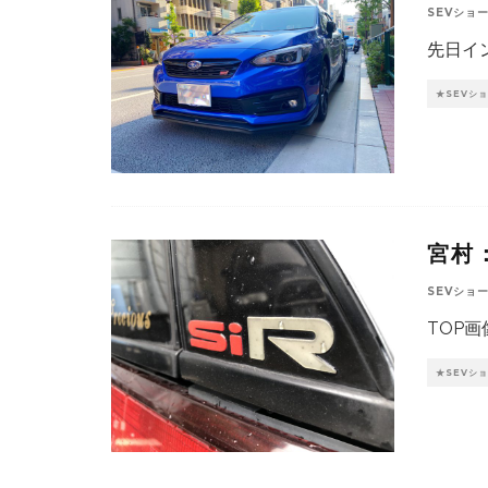
SEVショ
先日イン
★SEVシ
宮村
SEVショ
TOP
★SEVシ