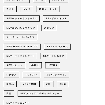
スバル
ホンダ
鈴鹿サーキット
SEVヘッドバランサーPU
SEVボディオンS
SEVエアバルブキャップ
スタッフ
スーパーオートバックス
SEV GENKI MOBILITY
SEVアバンアーム
SEVヘッドバランサーF
SEVトランスコア
SEV 3ビーム
掲載誌
LEXUS
レクサス
TOYOTA
SEVブレーキSC
新商品
YOUTUBE
大阪
BMW
日産
SEVプレミアムボディバランサー
SEVダッシュON F