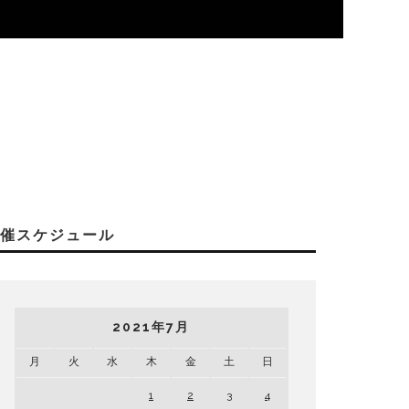
開催スケジュール
2021年7月
月
火
水
木
金
土
日
1
2
3
4