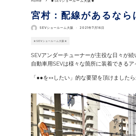
Home
★SEVショールーム大阪★
宮村：配線があるなら
SEVショールーム大阪
·
2021年7月16日
★SEVショールーム大阪★
SEVアンダーチューナーが主役な日々が
自動車用SEVは様々な箇所に装着できる
「●●を××したい」的な要望を頂けました