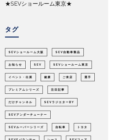
★SEVショールーム東京★
タグ
SEVショールーム大阪
SEV自動車製品
お知らせ
SEV
SEVショールーム東京
イベント・出展
健康
ご来店
選手
プレミアムシリーズ
注目記事
だけチャンネル
SEVラジエターBY
SEVアンダーチューナー
SEVルーパーシリーズ
自転車
トヨタ
SEVEバランサー
レース
SEVフェア