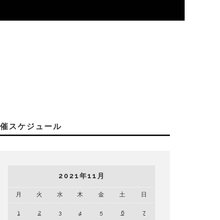
開催スケジュール
2021年11月
月
火
水
木
金
土
日
1
2
3
4
5
6
7