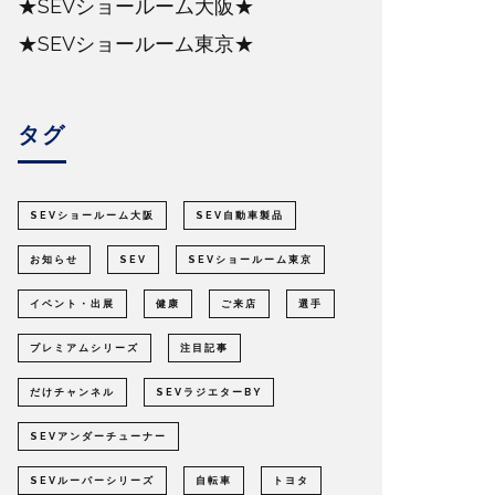
★SEVショールーム大阪★
★SEVショールーム東京★
タグ
SEVショールーム大阪
SEV自動車製品
お知らせ
SEV
SEVショールーム東京
イベント・出展
健康
ご来店
選手
プレミアムシリーズ
注目記事
だけチャンネル
SEVラジエターBY
SEVアンダーチューナー
SEVルーパーシリーズ
自転車
トヨタ