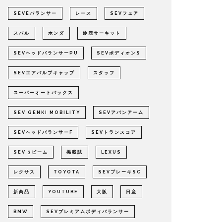
SEVEバランサー
レース
SEVフェア
スバル
ホンダ
鈴鹿サーキット
SEVヘッドバランサーPU
SEVボディオンS
SEVエアバルブキャップ
スタッフ
スーパーオートバックス
SEV GENKI MOBILITY
SEVアバンアーム
SEVヘッドバランサーF
SEVトランスコア
SEV 3ビーム
掲載誌
LEXUS
レクサス
TOYOTA
SEVブレーキSC
新商品
YOUTUBE
大阪
日産
BMW
SEVプレミアムボディバランサー