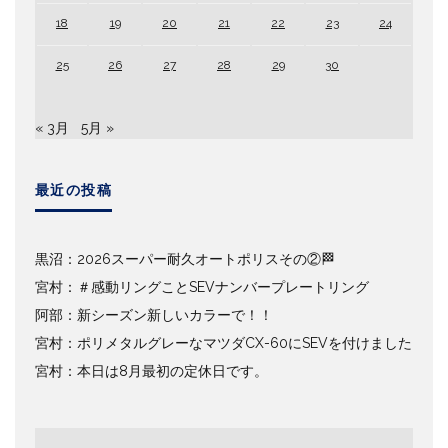
18
19
20
21
22
23
24
25
26
27
28
29
30
« 3月
5月 »
最近の投稿
黒沼：2026スーパー耐久オートポリスその②🏁
宮村：＃感動リングことSEVナンバープレートリング
阿部：新シーズン新しいカラーで！！
宮村：ポリメタルグレーなマツダCX-60にSEVを付けました
宮村：本日は8月最初の定休日です。