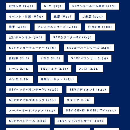
お知らせ
(943)
SEV
(727)
SEVショールーム東京
(703)
イベント・出展
(669)
健康
(637)
ご来店
(591)
選手
(485)
プレミアムシリーズ
(408)
注目記事
(380)
だけチャンネル
(300)
SEVラジエターBY
(279)
SEVアンダーチューナー
(256)
SEVルーパーシリーズ
(249)
自転車
(218)
トヨタ
(210)
SEVEバランサー
(199)
レース
(191)
SEVフェア
(187)
スバル
(161)
ホンダ
(159)
鈴鹿サーキット
(151)
SEVヘッドバランサーPU
(146)
SEVボディオンS
(142)
SEVエアバルブキャップ
(131)
スタッフ
(119)
スーパーオートバックス
(115)
SEV GENKI MOBILITY
(111)
SEVアバンアーム
(109)
SEVヘッドバランサーF
(106)