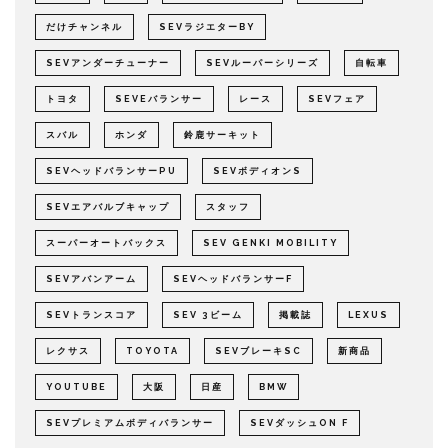
だけチャンネル
SEVラジエターBY
SEVアンダーチューナー
SEVルーパーシリーズ
自転車
トヨタ
SEVEバランサー
レース
SEVフェア
スバル
ホンダ
鈴鹿サーキット
SEVヘッドバランサーPU
SEVボディオンS
SEVエアバルブキャップ
スタッフ
スーパーオートバックス
SEV GENKI MOBILITY
SEVアバンアーム
SEVヘッドバランサーF
SEVトランスコア
SEV 3ビーム
掲載誌
LEXUS
レクサス
TOYOTA
SEVブレーキSC
新商品
YOUTUBE
大阪
日産
BMW
SEVプレミアムボディバランサー
SEVダッシュON F