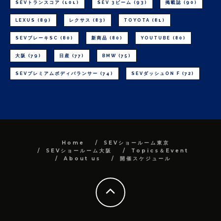
SEVトランスコア
(101)
SEV 3ビーム
(93)
掲載誌
(90)
LEXUS
(89)
レクサス
(83)
TOYOTA
(81)
SEVブレーキSC
(80)
新商品
(80)
YOUTUBE
(80)
大阪
(79)
日産
(77)
BMW
(75)
SEVプレミアムボディバランサー
(74)
SEVダッシュON F
(72)
Home
SEVショールーム東京
SEVショールーム大阪
Topics＆Event
About us
開催スケジュール