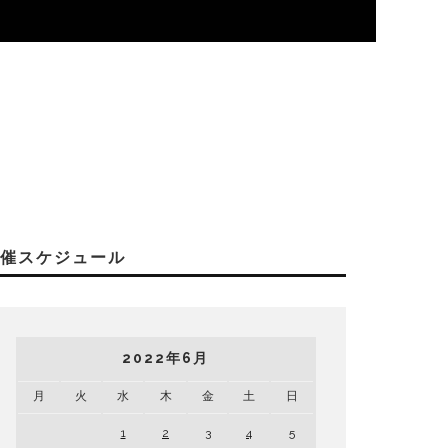
開催スケジュール
2022年6月
月
火
水
木
金
土
日
1
2
3
4
5