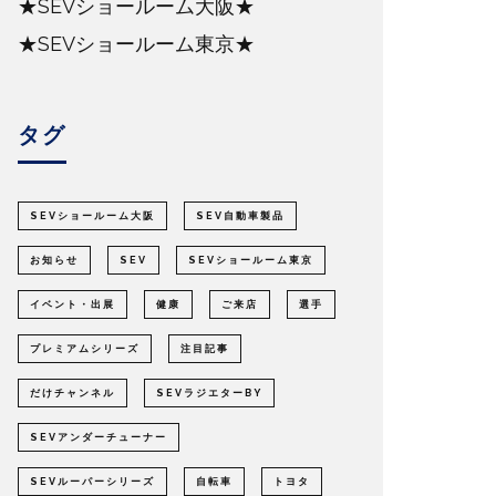
★SEVショールーム大阪★
★SEVショールーム東京★
タグ
SEVショールーム大阪
SEV自動車製品
お知らせ
SEV
SEVショールーム東京
イベント・出展
健康
ご来店
選手
プレミアムシリーズ
注目記事
だけチャンネル
SEVラジエターBY
SEVアンダーチューナー
SEVルーパーシリーズ
自転車
トヨタ