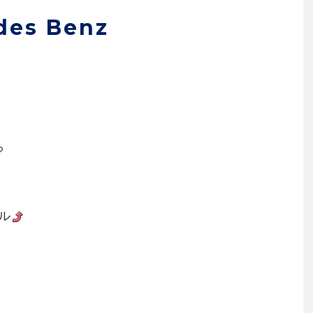
es Benz
?
ル