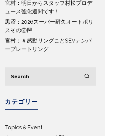
宮村：明日からスタッフ村松プロデ
ュース強化週間です！
黒沼：2026スーパー耐久オートポリ
スその②🏁
宮村：＃感動リングことSEVナンバ
ープレートリング
カテゴリー
Topics＆Event