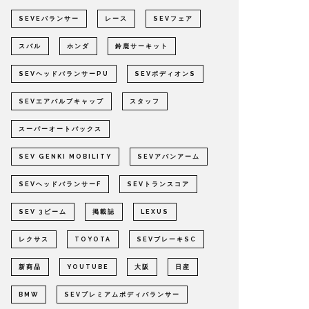
SEVEバランサー
レース
SEVフェア
スバル
ホンダ
鈴鹿サーキット
SEVヘッドバランサーPU
SEVボディオンS
SEVエアバルブキャップ
スタッフ
スーパーオートバックス
SEV GENKI MOBILITY
SEVアバンアーム
SEVヘッドバランサーF
SEVトランスコア
SEV 3ビーム
掲載誌
LEXUS
レクサス
TOYOTA
SEVブレーキSC
新商品
YOUTUBE
大阪
日産
BMW
SEVプレミアムボディバランサー